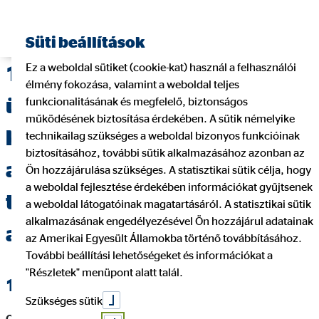
Süti beállítások
Ez a weboldal sütiket (cookie-kat) használ a felhasználói
1.Tájékoztatás a többes
élmény fokozása, valamint a weboldal teljes
ügynök és az általa megbízott
funkcionalitásának és megfelelő, biztonságos
működésének biztosítása érdekében. A sütik némelyike
közvetítő / közvetítői
technikailag szükséges a weboldal bizonyos funkcióinak
biztosításához, további sütik alkalmazásához azonban az
alvállalkozó, valamint
Ön hozzájárulása szükséges. A statisztikai sütik célja, hogy
a weboldal fejlesztése érdekében információkat gyűjtsenek
természetes személy
a weboldal látogatóinak magatartásáról. A statisztikai sütik
alkalmazásának engedélyezésével Ön hozzájárul adatainak
adatairól
az Amerikai Egyesült Államokba történő továbbításához.
További beállítási lehetőségeket és információkat a
"Részletek" menüpont alatt talál.
1.1. Megbízó (többes ügynök) adatai
Szükséges sütik