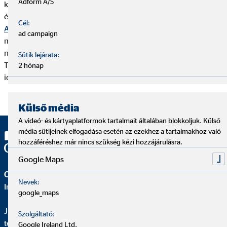
Adform A/S
különösen az adatkezelések jogalapját, célját, időtartamát, az
érintett jogairól szóló tájékoztatást, stb.) a magyar nyelvű „
OVB
Cél:
Adatkezelési Tájékoztató
” dokumentum tartalmazza, melynek
ad campaign
mindenkor aktuális szövege elektronikus formában elérhető a
nyomtatvany.ovb.hu honlapon az „OVB Adatkezelési
Sütik lejárata:
Tájékoztató” kategóriában, a dokumentum megfelelő
2 hónap
időállapotú verziójának kiválasztásával.
Külső média
A videó- és kártyaplatformok tartalmait általában blokkoljuk. Külső
média sütijeinek elfogadása esetén az ezekhez a tartalmakhoz való
hozzáféréshez már nincs szükség kézi hozzájárulásra.
Google Maps
OVB Vermögensberatung Kft.
Nevek:
Iroda | Debrecen
google_maps
Judit Ramocsa
Szolgáltató:
területi igazgató OVB
Google Ireland Ltd.