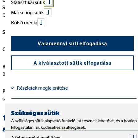
OVB Vermögensberatung Általános Biztosítási és Pénzügyi
Statisztikai sütik
Szolgáltató Korlátolt Felelősségű Társaság
(a továbbiakban:
Marketing sütik
OVB)
Külső média
Székhely / levelezési cím:
1138 Budapest, Váci út 140.
Valamennyi süti elfogadása
Cégjegyzékszám:
01‐09‐724845
A kiválasztott sütik elfogadása
Biztosításközvetítői felügyeleti nyilvántartási szám:
206012405527
Részletek megjelenítése
Pénzügyi szolgáltatás közvetítői felügyeleti nyilvántartási
szám:
13231796
Impresszum
Adatvédelem
|
Szükséges sütik
1.2. Megbízott / közvetítői
A szükséges sütik alapvető funkciókat tesznek lehetővé, és a honlap
alvállalkozó (gazdálkodó szervezet)
kifogástalan működéséhez szükségesek.
A felhasználó beállításai