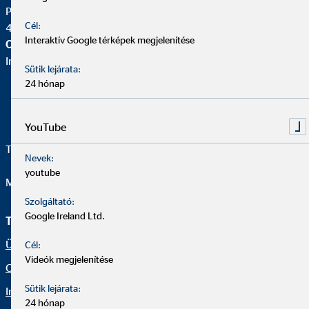
Péterfia u. 4. II/210.
Cél:
4026 Debrecen
Interaktív Google térképek megjelenítése
OVB Vermögensberatung Kft.
Iroda |
Sütik lejárata:
24 hónap
YouTube
Telefon:
+36 52/320 326
Nevek:
youtube
Mail:
ramocsa.judit@ovb.hu
Szolgáltató:
Google Ireland Ltd.
Tanácsadói oldal
Jogi információk
Ügyféltájékoztató
Adatkezelési szabályzat
Cél:
Videók megjelenítése
Csatlakozz hozzánk
Akadálymentesség
Sütik lejárata:
Impresszum
Netikett
24 hónap