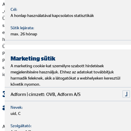
Az „OVB Ügyféltájékoztató - Biztosításközvetítői” illetve az
Cél:
„OVB Ügyféltájékoztató- Pénzügyi közvetítői” valamint az „OVB
A honlap használatával kapcsolatos statisztikák
Ügyféltájékoztató Pénzügyi közvetítői (Lakás-előtakarékossági
szerződések)” dokumentumok mindenkor aktuális szövegei
Sütik lejárata:
elektronikus formában elérhetők a nyomtatvany.ovb.hu
max. 26 hónap
honlapon az „Ügyféltájékoztató” kategóriában, az „OVB
Ügyféltájékoztató – Biztosítási” illetve „OVB Ügyféltájékoztató-
Pénzügyi közvetítői” valamint az „OVB Ügyféltájékoztató
Marketing sütik
Pénzügyi közvetítői (Lakás-előtakarékossági
A marketing cookie-kat személyre szabott hirdetések
szerződések)”elnevezésű dokumentumok megfelelő
megjelenítésére használjuk. Ehhez az adatokat továbbítjuk
időállapotú verziójának kiválasztásával.
harmadik feleknek, akik a látogatókat a webhelyeken keresztül
követik nyomon.
3. Tájékoztatás személyes
Adform | címzett: OVB, Adform A/S
adatok kezeléséről
Nevek:
uid, C
Szolgáltató:
A személyes adatok kezeléséről szóló tájékoztatást (ideértve