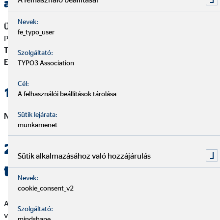
adatai
Nevek:
Ügyfelek fogadására nyitva álló iroda címe:
4026 Debrecen,
fe_typo_user
Péterfia u. 4. II/210.
Telefonszám:
+36 52/320 326
Szolgáltató:
E-mail cím:
ramocsa.judit@ovb.hu
TYPO3 Association
Cél:
1.3. Természetes személy adatai
A felhasználói beállítások tárolása
Sütik lejárata:
Név:
Ramocsa Judit
munkamenet
2. Jogszabályban előírt
Sütik alkalmazásához való hozzájárulás
tájékoztatások
Nevek:
cookie_consent_v2
A gazdálkodó szervezet és az ennek keretében tevékenységet
Szolgáltató:
végző természetes személy azt a közvetítői tevékenységet
mindshape