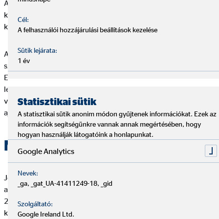
A felhasználók a honlapon elhelyezett űrlap kitöltéséve
kezdeményezheti továbbá az OVB-vel történő
Cél:
kapcsolatfelvételt is.
A felhasználói hozzájárulási beállítások kezelése
Sütik lejárata:
A honlapon fogyasztói szerződés megkötése céljából történő
1 év
szolgáltatás nyújtására nem kerül sor.
Ennek megfelelően jelen honlapon a fogyasztónak nincs
lehetősége lakossági banki szolgáltatásra, biztosítási termékre
Statisztikai sütik
vagy bármely más szerződés megkötésére vonatkozó
ajánlattételre, szerződéskötésre.
A statisztikai sütik anonim módon gyűjtenek információkat. Ezek az
információk segítségünkre vannak annak megértésében, hogy
hogyan használják látogatóink a honlapunkat.
Megfelelőségi állapot
Google Analytics
Nevek:
Jelen honlap kialakítása során az OVB a webtartalom-
_ga, _gat_UA-41411249-18, _gid
akadálymentesítési iránymutatások (a továbbiakban: WCAG)
2.2. verziójában előírt „AA” szintnek történő megfelelést tűzte
Szolgáltató:
ki célul. Jelen honlap
részlegesen megfelel
az
Google Ireland Ltd.