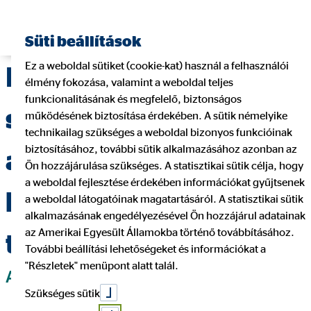
Pénzügyi tanácsadó keresése
Süti beállítások
Ez a weboldal sütiket (cookie-kat) használ a felhasználói
INFORMÁCIÓK a
élmény fokozása, valamint a weboldal teljes
funkcionalitásának és megfelelő, biztonságos
szolgáltatások
működésének biztosítása érdekében. A sütik némelyike
technikailag szükséges a weboldal bizonyos funkcióinak
biztosításához, további sütik alkalmazásához azonban az
akadálymentességi
Ön hozzájárulása szükséges. A statisztikai sütik célja, hogy
a weboldal fejlesztése érdekében információkat gyűjtsenek
követelményeinek
a weboldal látogatóinak magatartásáról. A statisztikai sütik
alkalmazásának engedélyezésével Ön hozzájárul adatainak
az Amerikai Egyesült Államokba történő továbbításához.
teljesítéséről
További beállítási lehetőségeket és információkat a
"Részletek" menüpont alatt talál.
AKADÁLYMENTESSÉGI
Szükséges sütik