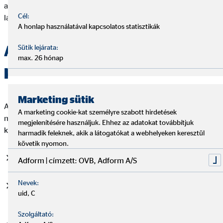
akadálymentességi követelményeknek. További részletekért
Cél:
lásd az alábbi „Nem akadálymentesített tartalmak” pontot.
A honlap használatával kapcsolatos statisztikák
Az akadálymentességi
Sütik lejárata:
max. 26 hónap
követelmények teljesítése
Marketing sütik
Az OVB az akadálymentességi követelményeknek történő
A marketing cookie-kat személyre szabott hirdetések
megfelelés érdekében különösen figyelembe vette a
megjelenítésére használjuk. Ehhez az adatokat továbbítjuk
következőket:
harmadik feleknek, akik a látogatókat a webhelyeken keresztül
követik nyomon.
Az egyes információk közérthető megfogalmazása
Adform | címzett: OVB, Adform A/S
Nevek:
Megfelelő betűméretek és betűtípusok alkalmazása, az
uid, C
előrelátható használati körülmények figyelembevételével
Szolgáltató: