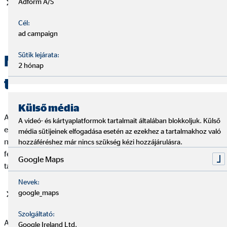
Adform A/S
Elegendő kontrasztot, állítható betűtávolságot,
sortávolságot és bekezdéstávolság az egyes kisegítő
Cél:
technológiák által nyújtott testreszabási lehetőségekkel.
ad campaign
Sütik lejárata:
Nem akadálymentesített
2 hónap
tartalmak
Külső média
Az OVB akadálymentesség biztosítására irányuló erőfeszítései
A videó- és kártyaplatformok tartalmait általában blokkoljuk. Külső
ellenére alábbiakban felsorolt tényezők miatt a szolgáltatás
média sütijeinek elfogadása esetén az ezekhez a tartalmakhoz való
nem tekinthető teljesen akadálymentesnek. Az alábbi tényezők
hozzáféréshez már nincs szükség kézi hozzájárulásra.
felsorolása a WCAG azon alpontjára vonatkozó hivatkozást
Google Maps
tartalmazza, amelynek a honlap részben nem felel meg.
Nevek:
google_maps
WCAG 1.2.5. - Audióleírás
Szolgáltató:
A honlapon találhatók olyan videótartalmak, amelyek
Google Ireland Ltd.