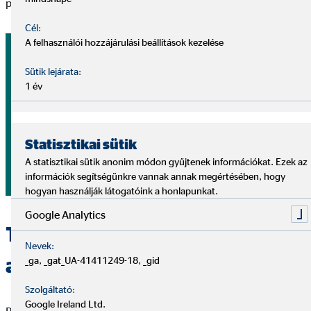
pénzügyi stabilitás elérésében.
Cél:
A felhasználói hozzájárulási beállítások kezelése
Személyre szabott pénzügyi
Sütik lejárata:
tanácsadásra van szüksége?
1 év
Egyeztessen időpontot egy díjmentes konzultációra.
Statisztikai sütik
A statisztikai sütik anonim módon gyűjtenek információkat. Ezek az
Tanácsadó keresése
információk segítségünkre vannak annak megértésében, hogy
hogyan használják látogatóink a honlapunkat.
Google Analytics
Tanácsadásunk rendszeren
Nevek:
alapul
_ga, _gat_UA-41411249-18, _gid
Szolgáltató:
Google Ireland Ltd.