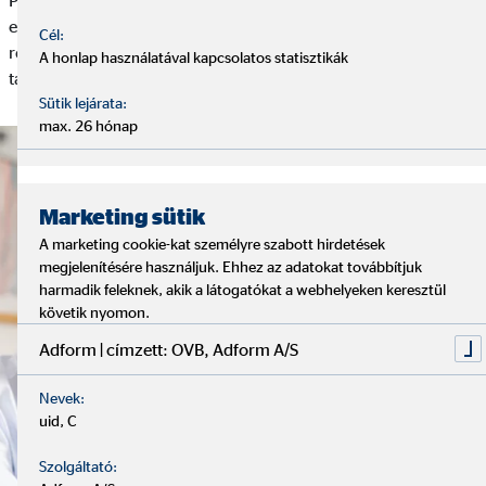
Pénzügyi tanácsadásunk három alapvető elemből áll: az
elemzési, a tanácsadási és a szervíz beszélgetésből. Ezzel a
Cél:
régóta bevált rendszerrel garantáljuk, hogy minden pénzügyi
A honlap használatával kapcsolatos statisztikák
tanácsadónktól magas színvonalú tanácsadást kaphat.
Sütik lejárata:
max. 26 hónap
Marketing sütik
A marketing cookie-kat személyre szabott hirdetések
megjelenítésére használjuk. Ehhez az adatokat továbbítjuk
harmadik feleknek, akik a látogatókat a webhelyeken keresztül
követik nyomon.
Adform | címzett: OVB, Adform A/S
Nevek:
uid, C
Szolgáltató: