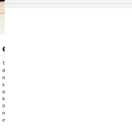
Csapatban a jó megoldásért
Több szem többet lát, ezért tanácsadóink soha nem egyedül
dolgoznak. Az ügyféllel folytatott első beszélgetés eredményeit
mindig egy konzultáció követi a helyi csapattal. A különböző
szemléletű tanácsadók tapasztalatai így találkoznak egymással
annak érdekében, hogy ne a legegyszerűbb, hanem a
lehetőségekhez képest legjobb megoldást találják meg az
ügyfél számára. Tehát az, amit a tanácsadói megbeszélésen
megmutatunk, az OVB csapat együttes pénzügyi tudásának
eredménye.