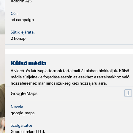
Adform A/S
Cél:
ad campaign
Sütik lejárata:
2 hónap
Külső média
A videó- és kártyaplatformok tartalmait általában blokkoljuk. Külső
média sütijeinek elfogadása esetén az ezekhez a tartalmakhoz való
hozzáféréshez már nincs szükség kézi hozzájárulásra.
Google Maps
Nevek:
google_maps
Szolgáltató:
Google Ireland Ltd.