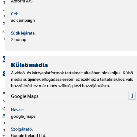
Adform A/S
honlapon az „Ügyféltájékoztató” kategóriában, az „OVB
Ügyféltájékoztató – Biztosítási” illetve „OVB Ügyféltájékoztató-
Cél:
Pénzügyi közvetítői” valamint az „OVB Ügyféltájékoztató
ad campaign
Pénzügyi közvetítői (Lakás-előtakarékossági
szerződések)”elnevezésű dokumentumok megfelelő
Sütik lejárata:
időállapotú verziójának kiválasztásával.
2 hónap
3. Tájékoztatás személyes
Külső média
adatok kezeléséről
A videó- és kártyaplatformok tartalmait általában blokkoljuk. Külső
média sütijeinek elfogadása esetén az ezekhez a tartalmakhoz való
hozzáféréshez már nincs szükség kézi hozzájárulásra.
A személyes adatok kezeléséről szóló tájékoztatást (ideértve
Google Maps
különösen az adatkezelések jogalapját, célját, időtartamát, az
érintett jogairól szóló tájékoztatást, stb.) a magyar nyelvű „
OVB
Nevek:
Adatkezelési Tájékoztató
” dokumentum tartalmazza, melynek
google_maps
mindenkor aktuális szövege elektronikus formában elérhető a
Szolgáltató:
nyomtatvany.ovb.hu honlapon az „OVB Adatkezelési
Google Ireland Ltd.