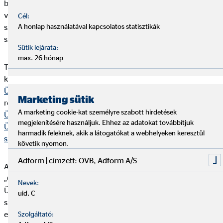
biztosításközvetítésre megbízott gazdálkodó szervezetnek,
valamint az ennek keretében tevékenységet végző természetes
Cél:
személynek aktív státuszúnak kell lennie; (ii) az OVB pénzügyi
A honlap használatával kapcsolatos statisztikák
szolgáltatás közvetítői alvállalkozójának szerepelnie kell.
Sütik lejárata:
max. 26 hónap
Tájékoztatjuk Önt, hogy a Bit. 378. §-ában előírt egyéb
kötelező tájékoztatásokat a magyar nyelvű „
OVB
Ügyféltájékoztató- Biztosításközvetítői
”, míg az NGM
Marketing sütik
rendeletben előírt kötelező tájékoztatásokat az „
OVB
A marketing cookie-kat személyre szabott hirdetések
Ügyféltájékoztató- Pénzügyi közvetítői
”, valamint „
OVB
megjelenítésére használjuk. Ehhez az adatokat továbbítjuk
Ügyféltájékoztató Pénzügyi közvetítői (Lakás-előtakarékossági
harmadik feleknek, akik a látogatókat a webhelyeken keresztül
szerződések)
” elnevezésű dokumentumok tartalmazzák.
követik nyomon.
Adform | címzett: OVB, Adform A/S
Az „OVB Ügyféltájékoztató - Biztosításközvetítői” illetve az
„OVB Ügyféltájékoztató- Pénzügyi közvetítői” valamint az „OVB
Nevek:
Ügyféltájékoztató Pénzügyi közvetítői (Lakás-előtakarékossági
uid, C
szerződések)” dokumentumok mindenkor aktuális szövegei
elektronikus formában elérhetők a nyomtatvany.ovb.hu
Szolgáltató: