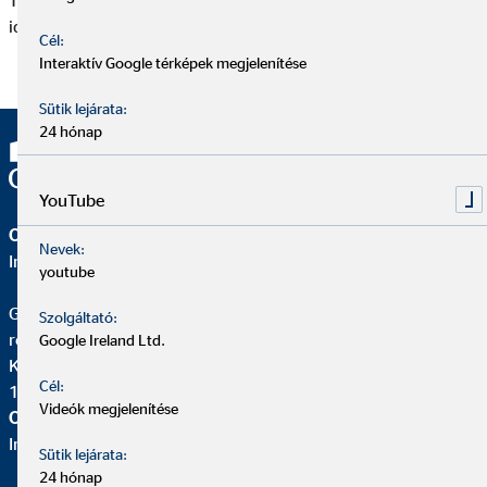
Tájékoztató” kategóriában, a dokumentum megfelelő
időállapotú verziójának kiválasztásával.
Cél:
Interaktív Google térképek megjelenítése
Sütik lejárata:
24 hónap
YouTube
OVB Vermögensberatung Kft.
Nevek:
Iroda | Budapest
youtube
Gergely Molnár
Szolgáltató:
régióigazgató OVB
Google Ireland Ltd.
Károly körút 3/C. II/1.
Cél:
1075 Budapest
Videók megjelenítése
OVB Vermögensberatung Kft.
Iroda |
Sütik lejárata:
24 hónap