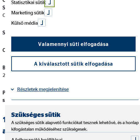
OVB Vermögensberatung Általános Biztosítási és Pénzügyi
Statisztikai sütik
Szolgáltató Korlátolt Felelősségű Társaság
(a továbbiakban:
Marketing sütik
OVB)
Külső média
Székhely / levelezési cím:
1138 Budapest, Váci út 140.
Valamennyi süti elfogadása
Cégjegyzékszám:
01‐09‐724845
A kiválasztott sütik elfogadása
Biztosításközvetítői felügyeleti nyilvántartási szám:
206012405527
Részletek megjelenítése
Pénzügyi szolgáltatás közvetítői felügyeleti nyilvántartási
szám:
13231796
Impresszum
Adatvédelem
|
Szükséges sütik
1.2. Megbízott / közvetítői
A szükséges sütik alapvető funkciókat tesznek lehetővé, és a honlap
alvállalkozó (gazdálkodó szervezet)
kifogástalan működéséhez szükségesek.
A felhasználó beállításai