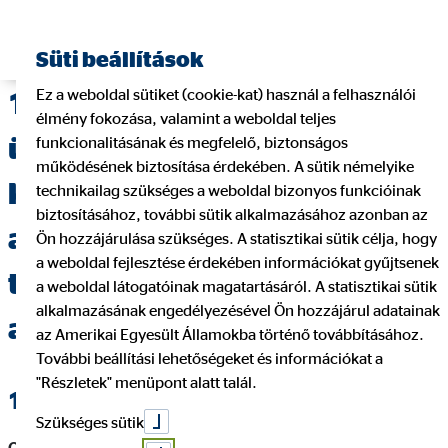
Süti beállítások
Ez a weboldal sütiket (cookie-kat) használ a felhasználói
1.Tájékoztatás a többes
élmény fokozása, valamint a weboldal teljes
ügynök és az általa megbízott
funkcionalitásának és megfelelő, biztonságos
működésének biztosítása érdekében. A sütik némelyike
közvetítő / közvetítői
technikailag szükséges a weboldal bizonyos funkcióinak
biztosításához, további sütik alkalmazásához azonban az
alvállalkozó, valamint
Ön hozzájárulása szükséges. A statisztikai sütik célja, hogy
a weboldal fejlesztése érdekében információkat gyűjtsenek
természetes személy
a weboldal látogatóinak magatartásáról. A statisztikai sütik
alkalmazásának engedélyezésével Ön hozzájárul adatainak
adatairól
az Amerikai Egyesült Államokba történő továbbításához.
További beállítási lehetőségeket és információkat a
"Részletek" menüpont alatt talál.
1.1. Megbízó (többes ügynök) adatai
Szükséges sütik