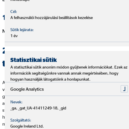
Cél:
1.3. Természetes személy adatai
A felhasználói hozzájárulási beállítások kezelése
Sütik lejárata:
Név:
Molnár Gergely
1 év
2. Jogszabályban előírt
Statisztikai sütik
tájékoztatások
A statisztikai sütik anonim módon gyűjtenek információkat. Ezek az
információk segítségünkre vannak annak megértésében, hogy
hogyan használják látogatóink a honlapunkat.
A gazdálkodó szervezet és az ennek keretében tevékenységet
Google Analytics
végző természetes személy azt a közvetítői tevékenységet
gyakorolhatja, amelyhez kapcsolódó adatait feltüntette, és
Nevek:
amelyre vonatkozó felügyeleti nyilvántartásban (aktív
_ga, _gat_UA-41411249-18, _gid
státuszúként) szerepel! A nyilvántartás ellenőrizhető az MNB
honlapján (
https://intezmenykereso.mnb.hu/
), oly módon, oly
Szolgáltató:
módon, hogy abban az OVB-nek és (i) az általa
Google Ireland Ltd.