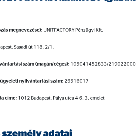
dshape
lhasználói hozzájárulási beállítások kezelése
kozás megnevezése):
UNITFACTORY Pénzügyi Kft.
pest, Sasadi út 118. 2/1.
mációkat. Ezek az információk segítségünkre vannak annak megértésében, 
ilvántartási szám (magán/céges):
105041452833/219022000
lügyeleti nyilvántartási szám:
26516017
oda címe:
1012 Budapest, Pálya utca 4-6. 3. emelet
 _gat_UA-41411249-18, _gid
le Ireland Ltd.
nlap használatával kapcsolatos statisztikák
 személy adatai
. 26 hónap