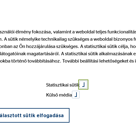
használói élmény fokozása, valamint a weboldal teljes funkcionalit
 A sütik némelyike technikailag szükséges a weboldal bizonyos 
ó
Csatlakozz hozzánk
Impresszum
nban az Ön hozzájárulása szükséges. A statisztikai sütik célja, ho
átogatóinak magatartásáról. A statisztikai sütik alkalmazásának
okba történő továbbításához. További beállítási lehetőségeket és 
atás a többes ügynö
Statisztikai sütik
ízott közvetítő / k
Külső média
zó, valamint termés
álasztott sütik elfogadása
atairól