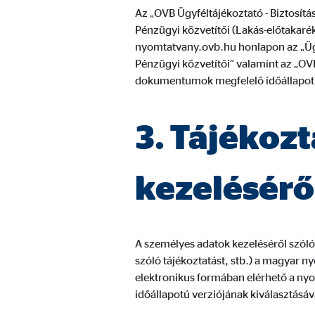
A videó- és kártyaplatformok tartalmait általában b
Az „OVB Ügyféltájékoztató - Biztosítá
nincs szükség kézi hozzájárulásra.
Pénzügyi közvetítői (Lakás-előtakar
nyomtatvany.ovb.hu honlapon az „Ügyf
Google Maps
Pénzügyi közvetítői” valamint az „OV
dokumentumok megfelelő időállapotú 
Nevek:
goo
Szolgáltató:
Goog
3. Tájékoz
Cél:
Inte
Sütik lejárata:
24 
kezelésérő
YouTube
A személyes adatok kezeléséről szóló t
Nevek:
you
szóló tájékoztatást, stb.) a magyar ny
Szolgáltató:
Goog
elektronikus formában elérhető a n
időállapotú verziójának kiválasztásáv
Cél:
Vide