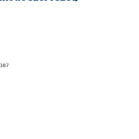
hogy hogyan használják
387