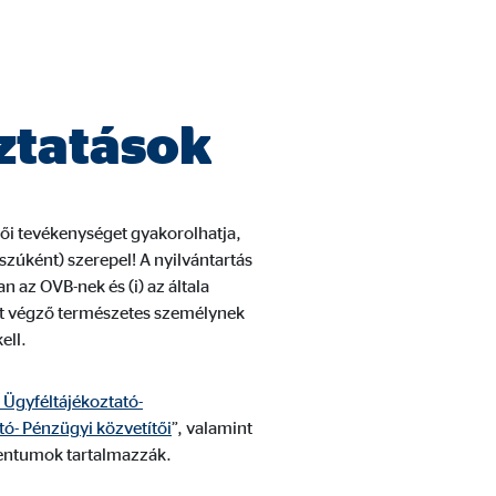
nek, akik a látogatókat a
oztatások
ői tevékenységet gyakorolhatja,
szúként) szerepel! A nyilvántartás
 az OVB-nek és (i) az általa
et végző természetes személynek
ell.
Ügyféltájékoztató-
ó- Pénzügyi közvetítői
”, valamint
entumok tartalmazzák.