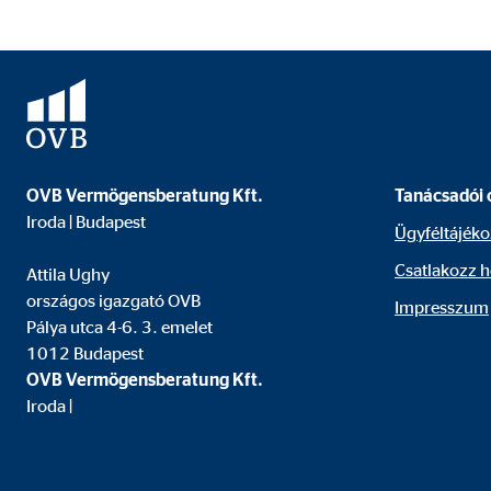
Sütik lejárata:
24 
OVB Vermögensberatung Kft.
Tanácsadói 
Iroda | Budapest
Ügyféltájéko
Csatlakozz 
Attila Ughy
országos igazgató OVB
Impresszum
Pálya utca 4-6. 3. emelet
1012 Budapest
OVB Vermögensberatung Kft.
Iroda |