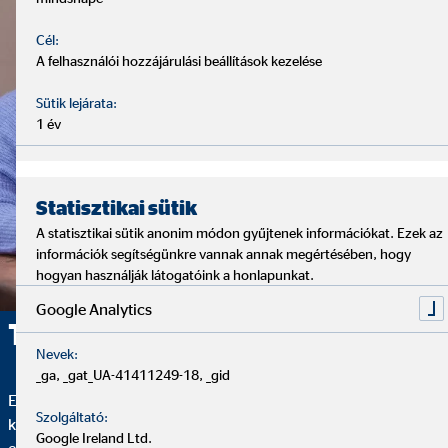
Cél:
A felhasználói hozzájárulási beállítások kezelése
Sütik lejárata:
1 év
Statisztikai sütik
A statisztikai sütik anonim módon gyűjtenek információkat. Ezek az
információk segítségünkre vannak annak megértésében, hogy
hogyan használják látogatóink a honlapunkat.
Google Analytics
Tanácsadás – rendszerrel
Nevek:
_ga, _gat_UA-41411249-18, _gid
Elemzés, tanácsadás és folyamatos iránymutatás – ezek
Szolgáltató:
kínálatunk alapelemei. Az elemző interjúval kezdjük, amelyben
Google Ireland Ltd.