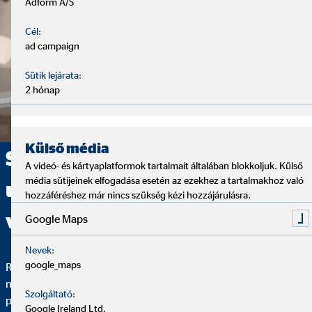
Adform A/S
Cél:
ad campaign
Sütik lejárata:
2 hónap
Külső média
Szeretne szakmailag új
A videó- és kártyaplatformok tartalmait általában blokkoljuk. Külső
média sütijeinek elfogadása esetén az ezekhez a tartalmakhoz való
utakon járni? Vágjon bele
hozzáféréshez már nincs szükség kézi hozzájárulásra.
velünk új karrierjébe!
Google Maps
Nevek:
google_maps
Rugalmasság, önrendelkezés és egy olyan kielégítő karrier,
melynek értelme és célja van - ez teszi különlegessé az OVB
Szolgáltató:
pénzügyi tanácsadói feladatot.
Google Ireland Ltd.