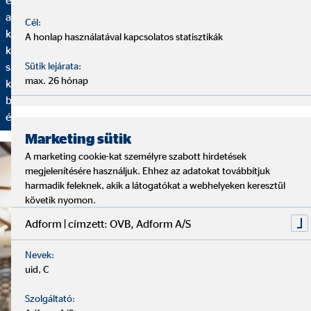
elegendő időt szánok arra, hogy megismerjem Önt. Milyen is
az Ön pénzügyi helyzete? Vannak tervei a jövőre nézve? Milyen
Cél:
kívánságai és céljai vannak? Ennek alapján a tanácsadás
A honlap használatával kapcsolatos statisztikák
következik, amelyben bemutatom az Ön egyéni igényeire
szabott pénzügyi megoldást. Ezt követően rendszeresen
Sütik lejárata:
max. 26 hónap
kapcsolatba lépünk Önnel iránymutató beszélgetések keretén
belül, hogy mindig hozzáigazíthassa pénzügyi terveit jelenlegi
életkörülményéhez.
Marketing sütik
A marketing cookie-kat személyre szabott hirdetések
megjelenítésére használjuk. Ehhez az adatokat továbbítjuk
harmadik feleknek, akik a látogatókat a webhelyeken keresztül
követik nyomon.
Adform | címzett: OVB, Adform A/S
Nevek:
uid, C
Szolgáltató: