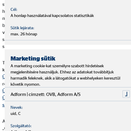
státuszúként) szerepel! A nyilvántartás ellenőrizhető az MNB
Cél:
honlapján (
https://intezmenykereso.mnb.hu/
), oly módon, oly
A honlap használatával kapcsolatos statisztikák
módon, hogy abban az OVB-nek és (i) az általa
biztosításközvetítésre megbízott gazdálkodó szervezetnek,
Sütik lejárata:
valamint az ennek keretében tevékenységet végző természetes
max. 26 hónap
személynek aktív státuszúnak kell lennie; (ii) az OVB pénzügyi
szolgáltatás közvetítői alvállalkozójának szerepelnie kell.
Marketing sütik
Tájékoztatjuk Önt, hogy a Bit. 378. §-ában előírt egyéb
A marketing cookie-kat személyre szabott hirdetések
kötelező tájékoztatásokat a magyar nyelvű „
OVB
megjelenítésére használjuk. Ehhez az adatokat továbbítjuk
Ügyféltájékoztató- Biztosításközvetítői
”, míg az NGM
harmadik feleknek, akik a látogatókat a webhelyeken keresztül
rendeletben előírt kötelező tájékoztatásokat az „
OVB
követik nyomon.
Ügyféltájékoztató- Pénzügyi közvetítői
”, valamint „
OVB
Adform | címzett: OVB, Adform A/S
Ügyféltájékoztató Pénzügyi közvetítői (Lakás-előtakarékossági
szerződések)
” elnevezésű dokumentumok tartalmazzák.
Nevek:
uid, C
Az „OVB Ügyféltájékoztató - Biztosításközvetítői” illetve az
Szolgáltató:
„OVB Ügyféltájékoztató- Pénzügyi közvetítői” valamint az „OVB