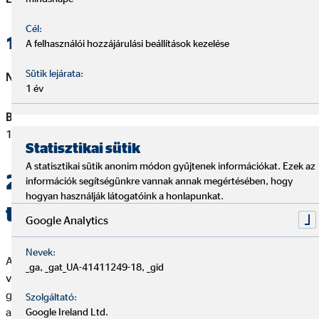
Cél:
1.3. Természetes személy adatai
A felhasználói hozzájárulási beállítások kezelése
Sütik lejárata:
Név:
Szabadkai Olivér
1 év
Biztosításközvetítői felügyeleti nyilvántartási szám:
107092050879
Statisztikai sütik
A statisztikai sütik anonim módon gyűjtenek információkat. Ezek az
2. Jogszabályban előírt
információk segítségünkre vannak annak megértésében, hogy
hogyan használják látogatóink a honlapunkat.
tájékoztatások
Google Analytics
Nevek:
A gazdálkodó szervezet és az ennek keretében tevékenységet
_ga, _gat_UA-41411249-18, _gid
végző természetes személy azt a közvetítői tevékenységet
gyakorolhatja, amelyhez kapcsolódó adatait feltüntette, és
Szolgáltató:
amelyre vonatkozó felügyeleti nyilvántartásban (aktív
Google Ireland Ltd.