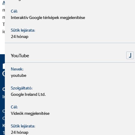
Adatkezelési Tájékoztató
” dokumentum tartalmazza, melynek
mindenkor aktuális szövege elektronikus formában elérhető a
Cél:
nyomtatvany.ovb.hu honlapon az „OVB Adatkezelési
Interaktív Google térképek megjelenítése
Tájékoztató” kategóriában, a dokumentum megfelelő
Sütik lejárata:
időállapotú verziójának kiválasztásával.
24 hónap
YouTube
Nevek:
youtube
Szolgáltató:
OVB Vermögensberatung Kft.
Google Ireland Ltd.
Iroda | Budapest
Cél:
Olivér Szabadkai
Videók megjelenítése
Országos igazgató OVB
Kelenhegyi út 43. A ép. 1/1
Sütik lejárata:
1118 Budapest
24 hónap