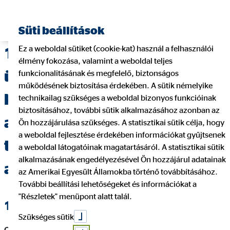
Süti beállítások
Ez a weboldal sütiket (cookie-kat) használ a felhasználói
1.Tájékoztatás a többes
élmény fokozása, valamint a weboldal teljes
ügynök és az általa megbízott
funkcionalitásának és megfelelő, biztonságos
működésének biztosítása érdekében. A sütik némelyike
közvetítő / közvetítői
technikailag szükséges a weboldal bizonyos funkcióinak
biztosításához, további sütik alkalmazásához azonban az
alvállalkozó, valamint
Ön hozzájárulása szükséges. A statisztikai sütik célja, hogy
a weboldal fejlesztése érdekében információkat gyűjtsenek
természetes személy
a weboldal látogatóinak magatartásáról. A statisztikai sütik
alkalmazásának engedélyezésével Ön hozzájárul adatainak
adatairól
az Amerikai Egyesült Államokba történő továbbításához.
További beállítási lehetőségeket és információkat a
"Részletek" menüpont alatt talál.
1.1. Megbízó (többes ügynök) adatai
Szükséges sütik