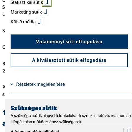
OVB Vermögensberatung Általános Biztosítási és Pénzügyi
Statisztikai sütik
Szolgáltató Korlátolt Felelősségű Társaság
(a továbbiakban:
Marketing sütik
OVB)
Külső média
Székhely / levelezési cím:
1138 Budapest, Váci út 140.
Valamennyi süti elfogadása
Cégjegyzékszám:
01‐09‐724845
A kiválasztott sütik elfogadása
Biztosításközvetítői felügyeleti nyilvántartási szám:
206012405527
Részletek megjelenítése
Pénzügyi szolgáltatás közvetítői felügyeleti nyilvántartási
szám:
13231796
Impresszum
Adatvédelem
|
Szükséges sütik
1.2. Megbízott / közvetítői
A szükséges sütik alapvető funkciókat tesznek lehetővé, és a honlap
alvállalkozó (gazdálkodó szervezet)
kifogástalan működéséhez szükségesek.
A felhasználó beállításai