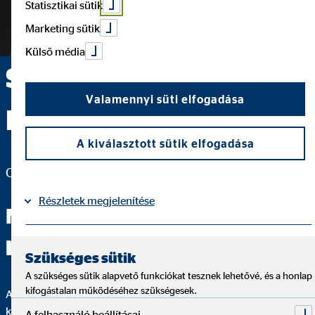
Statisztikai sütik
Marketing sütik
Külső média
Szabadkai Olivér —
Valamennyi süti elfogadása
Budapest
A kiválasztott sütik elfogadása
Országos igazgató
Részletek megjelenítése
Ne álmodjuk az életünket,
hanem éljük az álmainkat.
Impresszum
Adatvédelem
|
Szükséges sütik
A szükséges sütik alapvető funkciókat tesznek lehetővé, és a honlap
kifogástalan működéséhez szükségesek.
A személyes küldetésem, hogy a bennem rejlő potenciál
kibontakoztatásával és a céltudatosságommal inspiráljak
A felhasználó beállításai