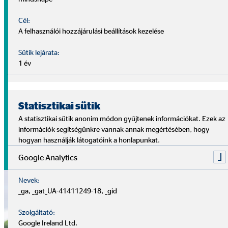
Gyermekeink életpálya-támogatása
Cél:
A felhasználói hozzájárulási beállítások kezelése
Egy gyermek érkezése a világ legszebb élménye, ámde
valódi nagy feladat is minden szülő számára. Számtalan
Sütik lejárata:
kisebb és nagyobb anyagi kiadással (iskoláztatás,
1 év
jogosítvány, életkezdet) fog találkozni a család a következő
években, évtizedekben.
Statisztikai sütik
Gondoskodjon gyermeke jövőjéről már most, hogy előnnyel
A statisztikai sütik anonim módon gyűjtenek információkat. Ezek az
indulhasson az életben – az Ön támogatásával!
információk segítségünkre vannak annak megértésében, hogy
hogyan használják látogatóink a honlapunkat.
Pénzügyi megoldások
Google Analytics
Nevek:
_ga, _gat_UA-41411249-18, _gid
Szolgáltató:
Google Ireland Ltd.