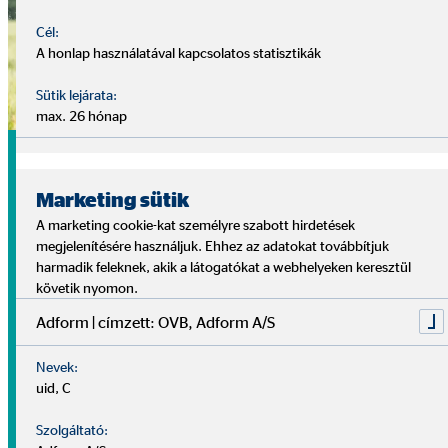
Cél:
A honlap használatával kapcsolatos statisztikák
Sütik lejárata:
max. 26 hónap
Független nyugdíjas éveink
felépítése
Marketing sütik
A marketing cookie-kat személyre szabott hirdetések
Ki ne gondolt volna már arra, hogy a hosszú, munkával
megjelenítésére használjuk. Ehhez az adatokat továbbítjuk
töltött évek utána jár neki a megérdemelt pihenés? A nyugdíj
harmadik feleknek, akik a látogatókat a webhelyeken keresztül
összege azonban nem egy kívánság, hanem merőben
követik nyomon.
meghatározza az adott ország demográfiai állapota és
Adform | címzett: OVB, Adform A/S
mindenkori nyugdíjtörvénye.
Nevek:
Állítsa biztos lábakra már most nyugdíjas éveit és váljon
uid, C
anyagilag függetlenné – döntsön Ön a saját életéről!
Szolgáltató: