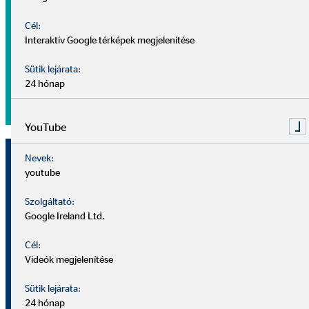
embert.
Cél:
Interaktív Google térképek megjelenítése
Számoltassa ki Ön is a családja számára megfelelő
megoldást!
Sütik lejárata:
24 hónap
Családi pénzügyek
YouTube
Nevek:
youtube
Szolgáltató:
Google Ireland Ltd.
Cél:
Videók megjelenítése
Sütik lejárata:
24 hónap