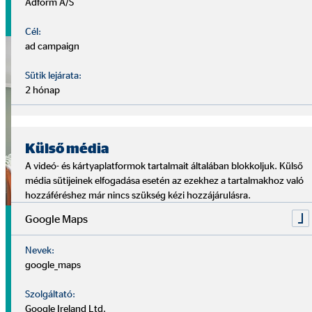
Adform A/S
Az én nyugdíjam
Cél:
ad campaign
Sütik lejárata:
2 hónap
Külső média
A videó- és kártyaplatformok tartalmait általában blokkoljuk. Külső
média sütijeinek elfogadása esetén az ezekhez a tartalmakhoz való
hozzáféréshez már nincs szükség kézi hozzájárulásra.
Saját otthonunk megteremtése
Google Maps
Nevek:
A családok egyik legfőbb célja a saját otthonuk
google_maps
megteremtése, melyre számtalan lehetőség adódik a mai
pénzügyi világban. Fontos azonban, hogy egy rossz
Szolgáltató:
pénzügyi döntéssel akár milliós veszteségek is érhetik az
Google Ireland Ltd.