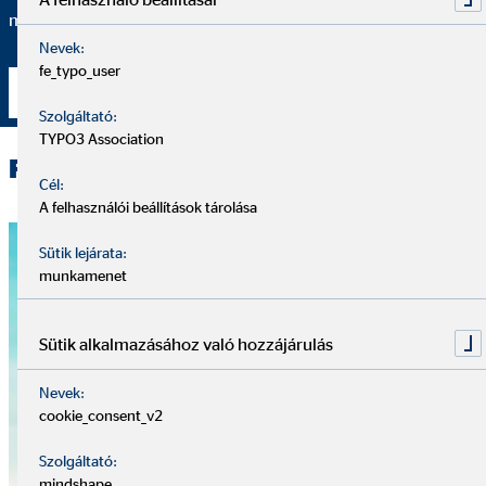
másokat a folyamatos fejlődésre.
Nevek:
fe_typo_user
Kapcsolatfelvétel
Szolgáltató:
TYPO3 Association
Főbb szakterületeink
Cél:
A felhasználói beállítások tárolása
Sütik lejárata:
munkamenet
Sütik alkalmazásához való hozzájárulás
Nevek:
cookie_consent_v2
Szolgáltató:
mindshape