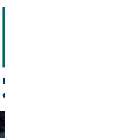
Ha érdeklik a pénzügyi
lehetőségek, lépjen kapcsolatba
velünk
Szakértőink mindig rendelkezésükre állnak
Bemutatjuk irodánkat és
csapatunkat