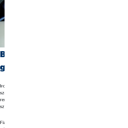
Budapesti, székesfehérvári,
győri és egri irodáink
Irodáink már hosszú évek óta nyújtanak segítséget ügyfeleink
számára. Modern, jól felszerelt infrastruktúra áll
rendelkezésünkre ahhoz, hogy ügyfeleinket a legmagasabb
színvonalon tudjuk kiszolgálni egy barátságos környezetben!
Fiatalos, lendületes csapatunk gondoskodik arról, hogy a