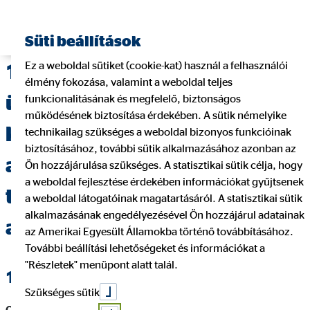
Süti beállítások
Ez a weboldal sütiket (cookie-kat) használ a felhasználói
1.Tájékoztatás a többes
élmény fokozása, valamint a weboldal teljes
ügynök és az általa megbízott
funkcionalitásának és megfelelő, biztonságos
működésének biztosítása érdekében. A sütik némelyike
közvetítő / közvetítői
technikailag szükséges a weboldal bizonyos funkcióinak
biztosításához, további sütik alkalmazásához azonban az
alvállalkozó, valamint
Ön hozzájárulása szükséges. A statisztikai sütik célja, hogy
a weboldal fejlesztése érdekében információkat gyűjtsenek
természetes személy
a weboldal látogatóinak magatartásáról. A statisztikai sütik
alkalmazásának engedélyezésével Ön hozzájárul adatainak
adatairól
az Amerikai Egyesült Államokba történő továbbításához.
További beállítási lehetőségeket és információkat a
"Részletek" menüpont alatt talál.
1.1. Megbízó (többes ügynök) adatai
Szükséges sütik