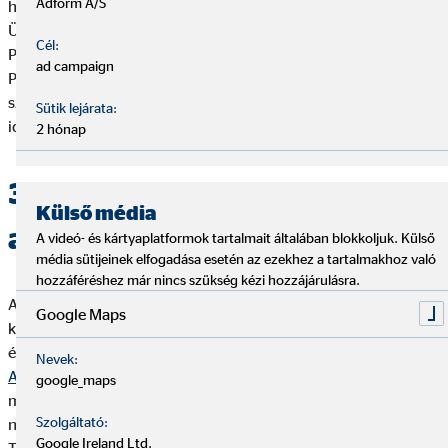
Adform A/S
honlapon az „Ügyféltájékoztató” kategóriában, az „OVB
Ügyféltájékoztató – Biztosítási” illetve „OVB Ügyféltájékoztató-
Cél:
Pénzügyi közvetítői” valamint az „OVB Ügyféltájékoztató
ad campaign
Pénzügyi közvetítői (Lakás-előtakarékossági
szerződések)”elnevezésű dokumentumok megfelelő
Sütik lejárata:
időállapotú verziójának kiválasztásával.
2 hónap
3. Tájékoztatás személyes
Külső média
adatok kezeléséről
A videó- és kártyaplatformok tartalmait általában blokkoljuk. Külső
média sütijeinek elfogadása esetén az ezekhez a tartalmakhoz való
hozzáféréshez már nincs szükség kézi hozzájárulásra.
A személyes adatok kezeléséről szóló tájékoztatást (ideértve
Google Maps
különösen az adatkezelések jogalapját, célját, időtartamát, az
érintett jogairól szóló tájékoztatást, stb.) a magyar nyelvű „
OVB
Nevek:
Adatkezelési Tájékoztató
” dokumentum tartalmazza, melynek
google_maps
mindenkor aktuális szövege elektronikus formában elérhető a
Szolgáltató:
nyomtatvany.ovb.hu honlapon az „OVB Adatkezelési
Google Ireland Ltd.