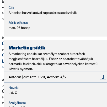
biztosításközvetítésre megbízott gazdálkodó szervezetnek,
valamint az ennek keretében tevékenységet végző természetes
Cél:
személynek aktív státuszúnak kell lennie; (ii) az OVB pénzügyi
A honlap használatával kapcsolatos statisztikák
szolgáltatás közvetítői alvállalkozójának szerepelnie kell.
Sütik lejárata:
max. 26 hónap
Tájékoztatjuk Önt, hogy a Bit. 378. §-ában előírt egyéb
kötelező tájékoztatásokat a magyar nyelvű „
OVB
Ügyféltájékoztató- Biztosításközvetítői
”, míg az NGM
Marketing sütik
rendeletben előírt kötelező tájékoztatásokat az „
OVB
A marketing cookie-kat személyre szabott hirdetések
Ügyféltájékoztató- Pénzügyi közvetítői
”, valamint „
OVB
megjelenítésére használjuk. Ehhez az adatokat továbbítjuk
Ügyféltájékoztató Pénzügyi közvetítői (Lakás-előtakarékossági
harmadik feleknek, akik a látogatókat a webhelyeken keresztül
szerződések)
” elnevezésű dokumentumok tartalmazzák.
követik nyomon.
Adform | címzett: OVB, Adform A/S
Az „OVB Ügyféltájékoztató - Biztosításközvetítői” illetve az
„OVB Ügyféltájékoztató- Pénzügyi közvetítői” valamint az „OVB
Nevek:
Ügyféltájékoztató Pénzügyi közvetítői (Lakás-előtakarékossági
uid, C
szerződések)” dokumentumok mindenkor aktuális szövegei
elektronikus formában elérhetők a nyomtatvany.ovb.hu
Szolgáltató: