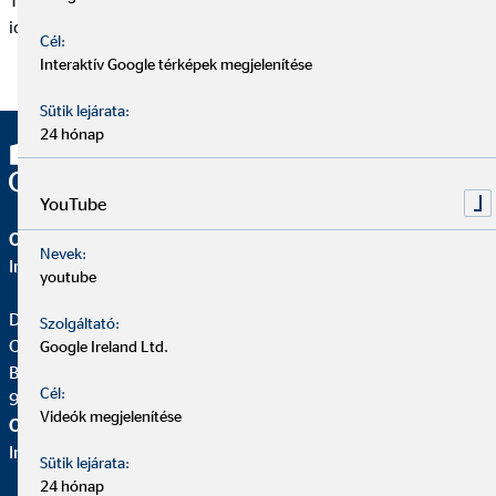
Tájékoztató” kategóriában, a dokumentum megfelelő
időállapotú verziójának kiválasztásával.
Cél:
Interaktív Google térképek megjelenítése
Sütik lejárata:
24 hónap
YouTube
OVB Vermögensberatung Kft.
Nevek:
Iroda | Szombathely
youtube
Dénes Wittinger
Szolgáltató:
Országos Igazgató OVB
Google Ireland Ltd.
Bartók Béla krt. 13.
Cél:
9700 Szombathely
Videók megjelenítése
OVB Vermögensberatung Kft.
Iroda |
Sütik lejárata:
24 hónap