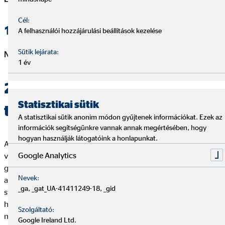
Cél:
1.3. Természetes személy adatai
A felhasználói hozzájárulási beállítások kezelése
Sütik lejárata:
Név:
Wittinger Dénes
1 év
2. Jogszabályban előírt
Statisztikai sütik
tájékoztatások
A statisztikai sütik anonim módon gyűjtenek információkat. Ezek az
információk segítségünkre vannak annak megértésében, hogy
hogyan használják látogatóink a honlapunkat.
A gazdálkodó szervezet és az ennek keretében tevékenységet
Google Analytics
végző természetes személy azt a közvetítői tevékenységet
gyakorolhatja, amelyhez kapcsolódó adatait feltüntette, és
Nevek:
amelyre vonatkozó felügyeleti nyilvántartásban (aktív
_ga, _gat_UA-41411249-18, _gid
státuszúként) szerepel! A nyilvántartás ellenőrizhető az MNB
honlapján (
https://intezmenykereso.mnb.hu/
), oly módon, oly
Szolgáltató:
módon, hogy abban az OVB-nek és (i) az általa
Google Ireland Ltd.