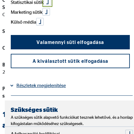
OVB Vermögensberatung Általános Biztosítási és Pénzügyi
Statisztikai sütik
Szolgáltató Korlátolt Felelősségű Társaság
(a továbbiakban:
Marketing sütik
OVB)
Külső média
Székhely / levelezési cím:
1138 Budapest, Váci út 140.
Valamennyi süti elfogadása
Cégjegyzékszám:
01‐09‐724845
A kiválasztott sütik elfogadása
Biztosításközvetítői felügyeleti nyilvántartási szám:
206012405527
Részletek megjelenítése
Pénzügyi szolgáltatás közvetítői felügyeleti nyilvántartási
szám:
13231796
Impresszum
Adatvédelem
|
Szükséges sütik
1.2. Megbízott / közvetítői
A szükséges sütik alapvető funkciókat tesznek lehetővé, és a honlap
alvállalkozó (gazdálkodó szervezet)
kifogástalan működéséhez szükségesek.
A felhasználó beállításai