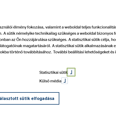
használói élmény fokozása, valamint a weboldal teljes funkcionalit
 A sütik némelyike technikailag szükséges a weboldal bizonyos 
ó
Csatlakozz hozzánk
Impresszum
nban az Ön hozzájárulása szükséges. A statisztikai sütik célja, ho
átogatóinak magatartásáról. A statisztikai sütik alkalmazásának
okba történő továbbításához. További beállítási lehetőségeket és 
atung Általános Biztosítási és Pénzügyi Szolgáltató Korlátolt Fe
40.
Statisztikai sütik
Külső média
ővárosi Törvényszék Cégbírósága
álasztott sütik elfogadása