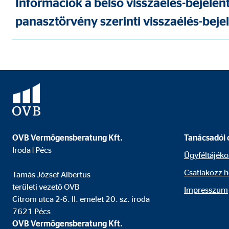
Információk a belső visszaélés-bejelent
A videó- és kártyaplatformok tartalmait általában b
nincs szükség kézi hozzájárulásra.
panasztörvény szerinti visszaélés-bejel
Google Maps
Nevek:
goo
Szolgáltató:
Goog
Cél:
Inte
Sütik lejárata:
24 
OVB Vermögensberatung Kft.
Tanácsadói 
Iroda | Pécs
YouTube
Ügyféltájéko
Csatlakozz 
Tamás József Albertus
Nevek:
you
területi vezető OVB
Impresszum
Szolgáltató:
Goog
Citrom utca 2-6. II. emelet 20. sz. iroda
7621 Pécs
Cél:
Vide
OVB Vermögensberatung Kft.