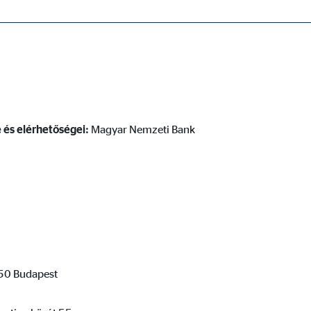
tővé, és a honlap kifogástalan működéséhez szükségesek.
és elérhetőségei:
Magyar Nemzeti Bank
ypo_user
3 Association
lhasználói beállítások tárolása
kamenet
50 Budapest
ie_consent_v2