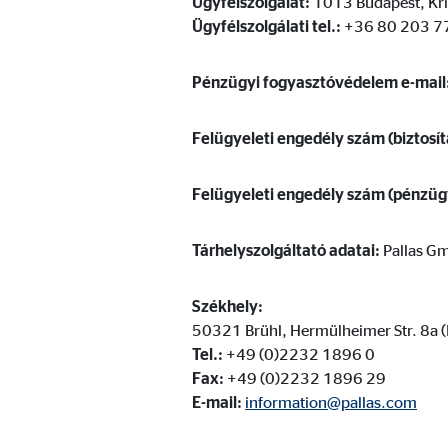
Ügyfélszolgálat:
1013 Budapest, Kri
Szolgáltató:
min
Ügyfélszolgálati tel.:
+36 80 203 7
Cél:
A fe
Pénzügyi fogyasztóvédelem e-mail
Sütik lejárata:
1 év
Felügyeleti engedély szám (biztosít
Statisztikai sütik
Felügyeleti engedély szám (pénzügy
A statisztikai sütik anonim módon gyűjtenek infor
látogatóink a honlapunkat.
Tárhelyszolgáltató adatai:
Pallas G
Google Analytics
Székhely:
50321 Brühl, Hermülheimer Str. 8a 
Nevek:
_ga,
Tel.:
+49 (0)2232 1896 0
Szolgáltató:
Goog
Fax:
+49 (0)2232 1896 29
E-mail:
information@pallas.com
Cél:
A ho
Sütik lejárata:
max