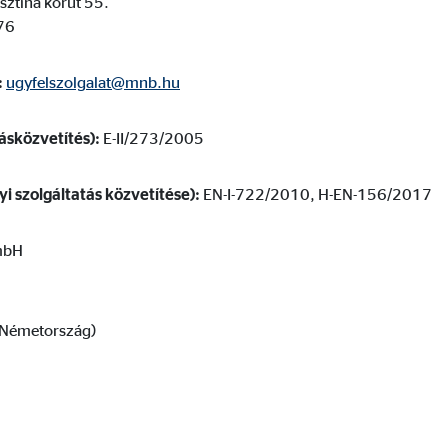
sztina körút 55.
dshape
76
lhasználói hozzájárulási beállítások kezelése
:
ugyfelszolgalat@mnb.hu
ásközvetítés):
E-II/273/2005
i szolgáltatás közvetítése):
EN-I-722/2010, H-EN-156/2017
mációkat. Ezek az információk segítségünkre vannak annak megértésében, 
mbH
(Németország)
 _gat_UA-41411249-18, _gid
le Ireland Ltd.
nlap használatával kapcsolatos statisztikák
. 26 hónap