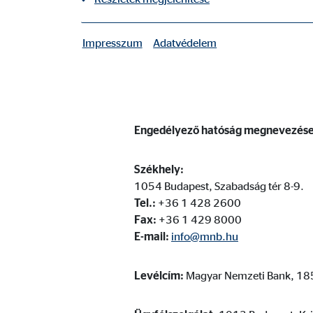
Elérhetőségek:
Tel.:
+3612310670
Impresszum
Adatvédelem
|
Szükséges sütik
Fax:
+36 1 231 0679
E-mail:
ovb@office.ovb.hu
A szükséges sütik alapvető funkciókat tesznek lehe
A felhasználó beállításai
Engedélyező hatóság megnevezése 
Nevek:
fe_t
Székhely:
Szolgáltató:
TYPO
1054 Budapest, Szabadság tér 8-9.
Cél:
Tel.:
+36 1 428 2600
A fe
Fax:
+36 1 429 8000
Sütik lejárata:
mun
E-mail:
info@mnb.hu
Sütik alkalmazásához való hozzájárulás
Levélcím:
Magyar Nemzeti Bank, 18
Nevek:
cook