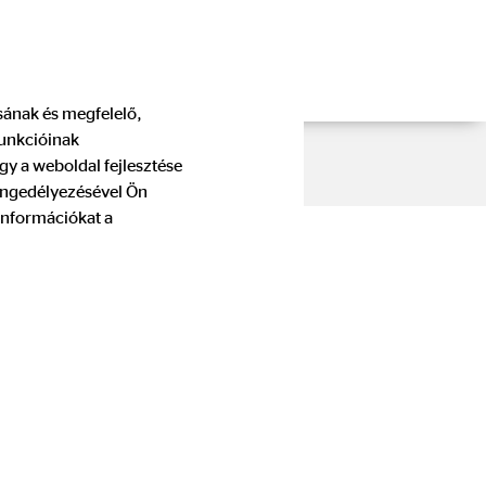
ásának és megfelelő,
funkcióinak
gy a weboldal fejlesztése
 engedélyezésével Ön
információkat a
lelősségű Társaság