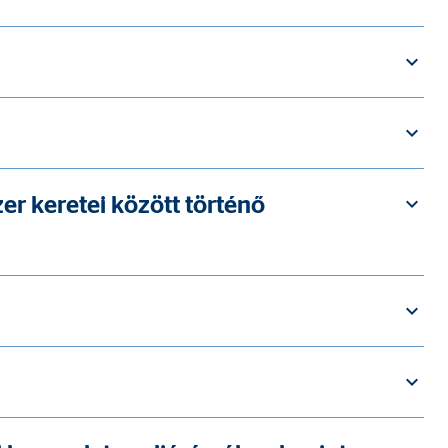
nek, akik a látogatókat a
er keretei között történő