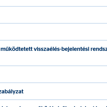
 megjelenítésére használjuk. Ehhez az adatokat továbbítjuk harmadik felek
 működtetett visszaélés-bejelentési rendsz
 C
orm A/S
campaign
ónap
zabályzat