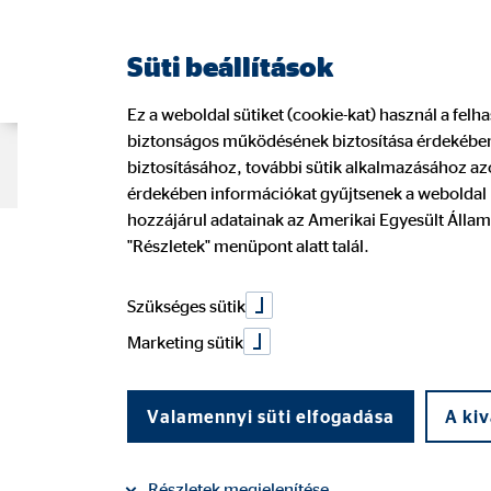
Süti beállítások
Ez a weboldal sütiket (cookie-kat) használ a fel
biztonságos működésének biztosítása érdekében.
Tanácsadói oldal
Ügyféltájékoztat
biztosításához, további sütik alkalmazásához azo
érdekében információkat gyűjtsenek a weboldal l
hozzájárul adatainak az Amerikai Egyesült Állam
A szolgáltató neve: OVB Vermögensber
"Részletek" menüpont alatt talál.
Székhely:
1138 Budapest, Váci út 1
Szükséges sütik
Marketing sütik
Nyilvántartásba bejegyző bíróság:
F
Cégjegyzékszám:
01‐09‐724845
Valamennyi süti elfogadása
A kiv
Adószám:
13231796-2-41
Részletek megjelenítése