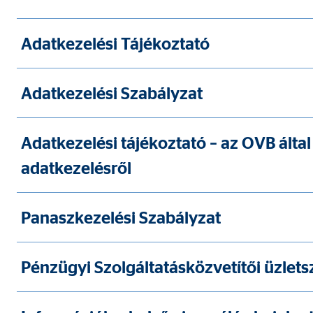
Adatkezelési Tájékoztató
Marketing sütik
A marketing cookie-kat személyre szabott hirdetések
webhelyeken keresztül követik nyomon.
Adatkezelési Szabályzat
Adform | címzett: OVB, Adform A/S
Adatkezelési tájékoztató – az OVB által
Nevek:
uid,
adatkezelésről
Szolgáltató:
Adf
Cél:
ad 
Panaszkezelési Szabályzat
Sütik lejárata:
2 h
Pénzügyi Szolgáltatásközvetítői üzlets
Külső média