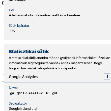
E-mail:
information@pallas.com
Cél:
A felhasználói hozzájárulási beállítások kezelése
Adatkezelési Tájékoztató
Sütik lejárata:
1 év
Adatkezelési Szabályzat
Adatkezelési tájékoztató – az OVB által
Statisztikai sütik
A statisztikai sütik anonim módon gyűjtenek információkat. Ezek az
működtetett visszaélés-bejelentési
információk segítségünkre vannak annak megértésében, hogy
rendszer keretei között történő
hogyan használják látogatóink a honlapunkat.
adatkezelésről
Google Analytics
Nevek:
Panaszkezelési Szabályzat
_ga, _gat_UA-41411249-18, _gid
Szolgáltató:
Pénzügyi Szolgáltatásközvetítői
Google Ireland Ltd.