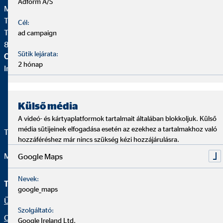
Adform A/S
Márk Csiszár
Területi vezető OVB
Cél:
Teleki utca 34.
ad campaign
8800 Nagykanizsa
Sütik lejárata:
OVB Vermögensberatung Kft.
2 hónap
Iroda |
Külső média
A videó- és kártyaplatformok tartalmait általában blokkoljuk. Külső
média sütijeinek elfogadása esetén az ezekhez a tartalmakhoz való
Telefon:
+36 70/675 9675
hozzáféréshez már nincs szükség kézi hozzájárulásra.
Mail:
csiszar.iroda@ovb.hu
Google Maps
Nevek:
Tanácsadói oldal
Jogi információk
google_maps
Ügyféltájékoztató
Adatkezelési szabályzat
Szolgáltató:
Csatlakozz hozzánk
Akadálymentesség
Google Ireland Ltd.