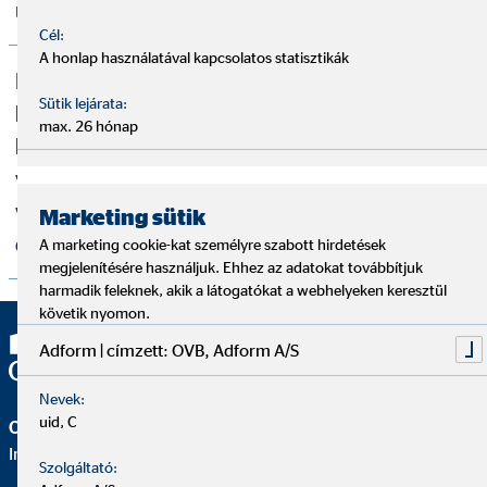
üzletszabályzat
Cél:
A honlap használatával kapcsolatos statisztikák
Információk a belső visszaélés-
Sütik lejárata:
bejelentési rendszer működéséről, a
max. 26 hónap
bejelentéssel kapcsolatos eljárásról,
valamint a panasztörvény szerinti
visszaélés-bejelentési rendszerekről és
Marketing sütik
eljárásokról
A marketing cookie-kat személyre szabott hirdetések
megjelenítésére használjuk. Ehhez az adatokat továbbítjuk
harmadik feleknek, akik a látogatókat a webhelyeken keresztül
követik nyomon.
Adform | címzett: OVB, Adform A/S
Nevek:
uid, C
OVB Vermögensberatung Kft.
Iroda | Nagykanizsa
Szolgáltató: