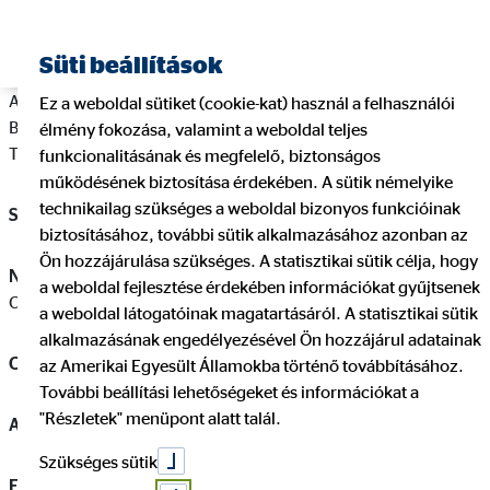
Süti beállítások
A szolgáltató neve: OVB Vermögensberatung Általános
Ez a weboldal sütiket (cookie-kat) használ a felhasználói
Biztosítási és Pénzügyi Szolgáltató Korlátolt Felelősségű
élmény fokozása, valamint a weboldal teljes
Társaság
funkcionalitásának és megfelelő, biztonságos
működésének biztosítása érdekében. A sütik némelyike
technikailag szükséges a weboldal bizonyos funkcióinak
Székhely:
1138 Budapest, Váci út 140.
biztosításához, további sütik alkalmazásához azonban az
Ön hozzájárulása szükséges. A statisztikai sütik célja, hogy
Nyilvántartásba bejegyző bíróság:
Fővárosi Törvényszék
a weboldal fejlesztése érdekében információkat gyűjtsenek
Cégbírósága
a weboldal látogatóinak magatartásáról. A statisztikai sütik
alkalmazásának engedélyezésével Ön hozzájárul adatainak
Cégjegyzékszám:
01‐09‐724845
az Amerikai Egyesült Államokba történő továbbításához.
További beállítási lehetőségeket és információkat a
"Részletek" menüpont alatt talál.
Adószám:
13231796-2-41
Szükséges sütik
Elérhetőségek: