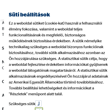
Süti beállítások
A szolgáltató neve: OVB Vermögensberatung Általános
Ez a weboldal sütiket (cookie-kat) használ a felhasználói
Biztosítási és Pénzügyi Szolgáltató Korlátolt Felelősségű
élmény fokozása, valamint a weboldal teljes
Társaság
funkcionalitásának és megfelelő, biztonságos
működésének biztosítása érdekében. A sütik némelyike
technikailag szükséges a weboldal bizonyos funkcióinak
Székhely:
1138 Budapest, Váci út 140.
biztosításához, további sütik alkalmazásához azonban az
Ön hozzájárulása szükséges. A statisztikai sütik célja, hogy
Nyilvántartásba bejegyző bíróság:
Fővárosi Törvényszék
a weboldal fejlesztése érdekében információkat gyűjtsenek
Cégbírósága
a weboldal látogatóinak magatartásáról. A statisztikai sütik
alkalmazásának engedélyezésével Ön hozzájárul adatainak
Cégjegyzékszám:
01‐09‐724845
az Amerikai Egyesült Államokba történő továbbításához.
További beállítási lehetőségeket és információkat a
"Részletek" menüpont alatt talál.
Adószám:
13231796-2-41
Szükséges sütik
Elérhetőségek: