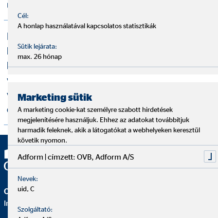
üzletszabályzat
Cél:
A honlap használatával kapcsolatos statisztikák
Információk a belső visszaélés-
Sütik lejárata:
bejelentési rendszer működéséről, a
max. 26 hónap
bejelentéssel kapcsolatos eljárásról,
valamint a panasztörvény szerinti
visszaélés-bejelentési rendszerekről és
Marketing sütik
eljárásokról
A marketing cookie-kat személyre szabott hirdetések
megjelenítésére használjuk. Ehhez az adatokat továbbítjuk
harmadik feleknek, akik a látogatókat a webhelyeken keresztül
követik nyomon.
Adform | címzett: OVB, Adform A/S
Nevek:
uid, C
OVB Vermögensberatung Kft.
Iroda | Kecskemét
Szolgáltató: