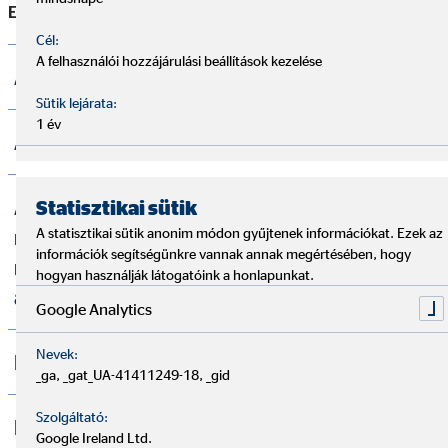
E-mail:
information@pallas.com
Cél:
A felhasználói hozzájárulási beállítások kezelése
Adatkezelési Tájékoztató
Sütik lejárata:
1 év
Adatkezelési Szabályzat
Adatkezelési tájékoztató – az OVB által
Statisztikai sütik
A statisztikai sütik anonim módon gyűjtenek információkat. Ezek az
működtetett visszaélés-bejelentési
információk segítségünkre vannak annak megértésében, hogy
rendszer keretei között történő
hogyan használják látogatóink a honlapunkat.
adatkezelésről
Google Analytics
Nevek:
Panaszkezelési Szabályzat
_ga, _gat_UA-41411249-18, _gid
Szolgáltató:
Pénzügyi Szolgáltatásközvetítői
Google Ireland Ltd.