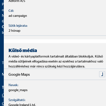
Adform A/S
Péter Sebők
országos igazgató OVB
Cél:
Nagykőrösi u. 12. I. em.
ad campaign
6000 Kecskemét
Sütik lejárata:
OVB Vermögensberatung Kft.
2 hónap
Iroda |
Külső média
A videó- és kártyaplatformok tartalmait általában blokkoljuk. Külső
média sütijeinek elfogadása esetén az ezekhez a tartalmakhoz való
Telefon:
+36 20/358 9092
hozzáféréshez már nincs szükség kézi hozzájárulásra.
Mail:
bodnar.iroda@ovb.hu
Google Maps
Nevek:
Tanácsadói oldal
Jogi információk
google_maps
Ügyféltájékoztató
Adatkezelési szabályzat
Szolgáltató:
Csatlakozz hozzánk
Akadálymentesség
Google Ireland Ltd.