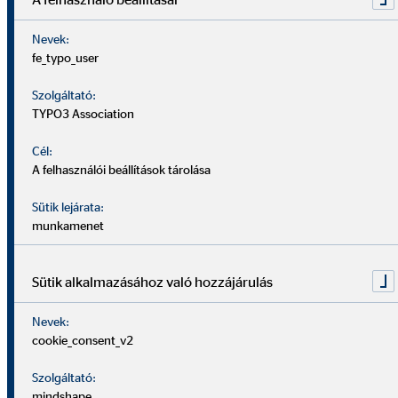
A csapatmunka és a folyamatos tapasztalatcsere nálunk
alapérték. Tanácsadóként változatos mindennapokra
Nevek:
fe_typo_user
számíthatsz – hiszen minden ügyfél egyedi megoldásokat
igényel. Az OVB-nél abban támogatod az embereket, hogy jó
Szolgáltató:
pénzügyi döntéseket hozzanak.
TYPO3 Association
Cél:
A felhasználói beállítások tárolása
Sütik lejárata:
munkamenet
Sütik alkalmazásához való hozzájárulás
Nevek:
cookie_consent_v2
Szolgáltató:
mindshape