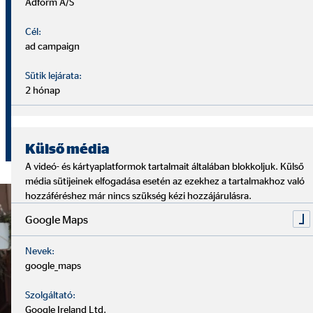
Adform A/S
Cél:
Nálunk világos út vezet a fejlődéshez – és nem vagy
ad campaign
egyedül rajta.
Sütik lejárata:
2 hónap
Lépésről lépésre haladsz előre, miközben valós tapasztalatot
szerzel és folyamatosan fejlődsz a képzéseinknek
köszönhetően. A vezetőd és a csapatod végig melletted áll –
Külső média
támogatnak, segítenek, inspirálnak.
A videó- és kártyaplatformok tartalmait általában blokkoljuk. Külső
média sütijeinek elfogadása esetén az ezekhez a tartalmakhoz való
hozzáféréshez már nincs szükség kézi hozzájárulásra.
Google Maps
Nevek:
google_maps
Szolgáltató:
Google Ireland Ltd.