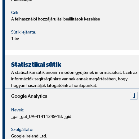
Cél:
A felhasználói hozzájárulási beállítások kezelése
Sütik lejárata:
Akár pályakezdő vagy, akár tapasztalt szakember –
1 év
nálunk megtalálod a helyed.
Ha még tanulsz, nálunk valódi tapasztalatot szerezhetsz
Statisztikai sütik
– nem csak elméletet.
A statisztikai sütik anonim módon gyűjtenek információkat. Ezek az
információk segítségünkre vannak annak megértésében, hogy
hogyan használják látogatóink a honlapunkat.
Ha épp váltáson gondolkodsz, egy új, rugalmas
karrierlehetőséget kínálunk.
Google Analytics
Nevek:
Ha már van pénzügyi tapasztalatod, itt továbbépítheted,
_ga, _gat_UA-41411249-18, _gid
és új szintre emelheted a tudásod.
Szolgáltató:
Google Ireland Ltd.
Ha pedig újrakezdenél egy hosszabb kihagyás után,