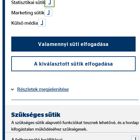
Statisztikai sütik
Marketing sütik
Külső média
Valamennyi süti elfogadása
A kiválasztott sütik elfogadása
Részletek megjelenítése
Impresszum
Adatvédelem
|
Szükséges sütik
Nálunk biztonságra, önállóságra és rugalmasságra
A szükséges sütik alapvető funkciókat tesznek lehetővé, és a honlap
találsz.
kifogástalan működéséhez szükségesek.
A felhasználó beállításai