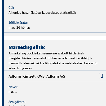
segítünk visszatalálni a szakmai pályára.
Cél:
A honlap használatával kapcsolatos statisztikák
Sütik lejárata:
max. 26 hónap
Marketing sütik
A marketing cookie-kat személyre szabott hirdetések
megjelenítésére használjuk. Ehhez az adatokat továbbítjuk
harmadik feleknek, akik a látogatókat a webhelyeken keresztül
követik nyomon.
Adform | címzett: OVB, Adform A/S
Nevek:
uid, C
Szolgáltató: