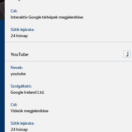
Cél:
Interaktív Google térképek megjelenítése
Sütik lejárata:
Nálunk nemcsak
24 hónap
a tudás számít,
YouTube
Nevek:
youtube
hanem az is, hogy
Szolgáltató:
Google Ireland Ltd.
milyen ember
Cél:
Videók megjelenítése
vagy.
Sütik lejárata:
24 hónap