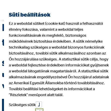
Süti beállítások
Ez a weboldal sütiket (cookie-kat) használ a felhasználói
Legyél Te is pénzügyi
élmény fokozása, valamint a weboldal teljes
funkcionalitásának és megfelelő, biztonságos
tanácsadó!
működésének biztosítása érdekében. A sütik némelyike
technikailag szükséges a weboldal bizonyos funkcióinak
biztosításához, további sütik alkalmazásához azonban az
Ön hozzájárulása szükséges. A statisztikai sütik célja, hogy
Szeretnél szakmailag új
a weboldal fejlesztése érdekében információkat gyűjtsenek
a weboldal látogatóinak magatartásáról. A statisztikai sütik
utakon járni? Vágj bele
alkalmazásának engedélyezésével Ön hozzájárul adatainak
az Amerikai Egyesült Államokba történő továbbításához.
velünk új karrieredbe!
További beállítási lehetőségeket és információkat a
"Részletek" menüpont alatt talál.
Szükséges sütik