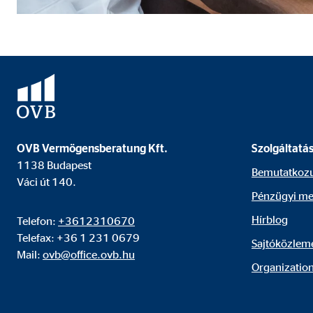
A videó- és kártyaplatformok tartalmait általában b
nincs szükség kézi hozzájárulásra.
Google Maps
Nevek:
goo
Szolgáltató:
Goog
Cél:
Inte
OVB Vermögensberatung Kft.
Szolgáltatá
1138 Budapest
Sütik lejárata:
24 
Bemutatkoz
Váci út 140.
Pénzügyi me
YouTube
Hírblog
Telefon:
+3612310670
Telefax: +36 1 231 0679
Nevek:
you
Sajtóközlem
Mail:
ovb@office.ovb.hu
Organization
Szolgáltató:
Goog
Cél:
Vide