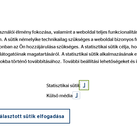
Pénzügyi tanácsadó keresése
Legyen
használói élmény fokozása, valamint a weboldal teljes funkcionalit
 A sütik némelyike technikailag szükséges a weboldal bizonyos 
pénzügyi tanác
nban az Ön hozzájárulása szükséges. A statisztikai sütik célja, ho
átogatóinak magatartásáról. A statisztikai sütik alkalmazásának
okba történő továbbításához. További beállítási lehetőségeket és 
ag új utakon járni?
Statisztikai sütik
Külső média
álasztott sütik elfogadása