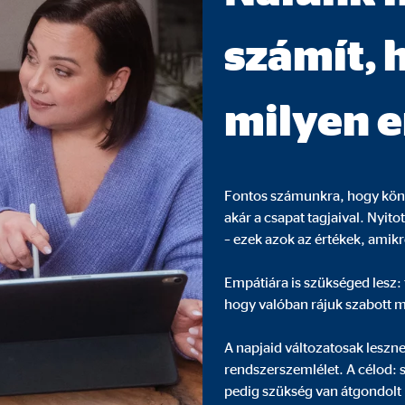
számít, 
 megjelenítésére használjuk. Ehhez az adatokat továbbítjuk harmadik felek
milyen 
Fontos számunkra, hogy könn
 C
akár a csapat tagjaival. Nyit
– ezek azok az értékek, amikr
orm A/S
campaign
Empátiára is szükséged lesz:
hogy valóban rájuk szabott 
ónap
A napjaid változatosak lesznek
rendszerszemlélet. A célod:
pedig szükség van átgondolt