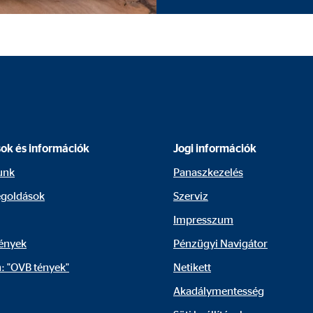
lokkoljuk. Külső média sütijeinek elfogadása esetén az ezekhez a tartalmak
gle_maps
le Ireland Ltd.
raktív Google térképek megjelenítése
sok és információk
Jogi információk
hónap
unk
Panaszkezelés
goldások
Szerviz
Impresszum
tube
ények
Pénzügyi Navigátor
: "OVB tények"
Netikett
le Ireland Ltd.
Akadálymentesség
ók megjelenítése