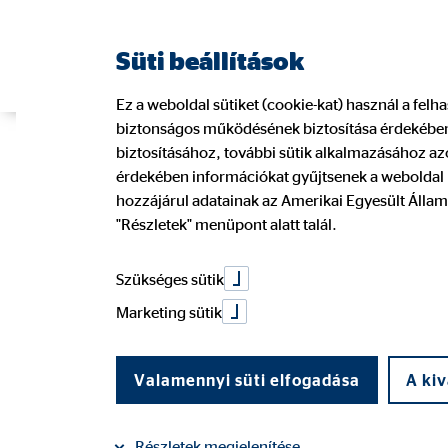
Süti beállítások
Ez a weboldal sütiket (cookie-kat) használ a fel
biztonságos működésének biztosítása érdekében.
Legyél Te is 
biztosításához, további sütik alkalmazásához azo
érdekében információkat gyűjtsenek a weboldal l
hozzájárul adatainak az Amerikai Egyesült Állam
"Részletek" menüpont alatt talál.
Szeretnél szakmail
Szükséges sütik
Marketing sütik
új karrieredbe!
Valamennyi süti elfogadása
A kiv
Részletek megjelenítése