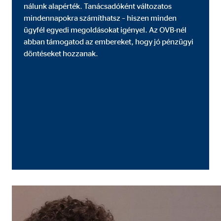
nálunk alapérték. Tanácsadóként változatos
Szolgáltató:
min
mindennapokra számíthatsz – hiszen minden
Cél:
A fe
ügyfél egyedi megoldásokat igényel. Az OVB-nél
abban támogatod az embereket, hogy jó pénzügyi
Sütik lejárata:
1 év
döntéseket hozzanak.
Statisztikai sütik
A statisztikai sütik anonim módon gyűjtenek infor
látogatóink a honlapunkat.
Google Analytics
Nevek:
_ga,
Szolgáltató:
Goog
Cél:
A ho
Sütik lejárata:
max