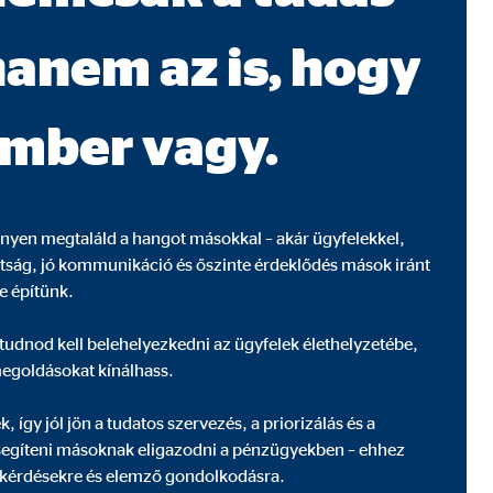
hanem az is, hogy
nek, akik a látogatókat a
ember vagy.
yen megtaláld a hangot másokkal – akár ügyfelekkel,
ottság, jó kommunikáció és őszinte érdeklődés mások iránt
e építünk.
 tudnod kell belehelyezkedni az ügyfelek élethelyzetébe,
megoldásokat kínálhass.
, így jól jön a tudatos szervezés, a priorizálás és a
 segíteni másoknak eligazodni a pénzügyekben – ehhez
 kérdésekre és elemző gondolkodásra.