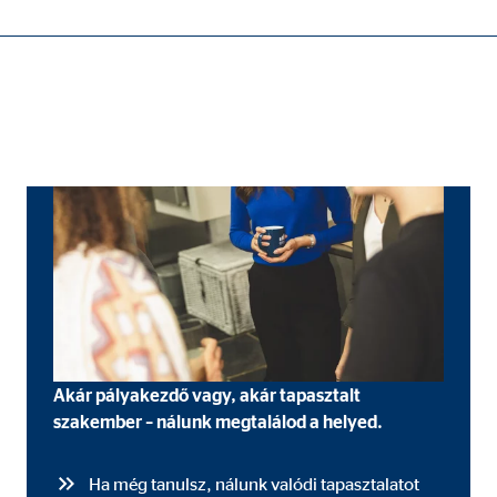
tővé, és a honlap kifogástalan működéséhez szükségesek.
ypo_user
3 Association
lhasználói beállítások tárolása
kamenet
Akár pályakezdő vagy, akár tapasztalt
szakember – nálunk megtalálod a helyed.
ie_consent_v2
Ha még tanulsz, nálunk valódi tapasztalatot