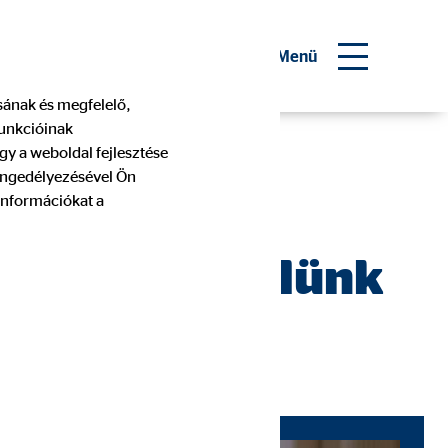
 pénzügyi tanácsadó
Menü
ásának és megfelelő,
funkcióinak
sadó!
gy a weboldal fejlesztése
 engedélyezésével Ön
információkat a
 Vágj bele velünk