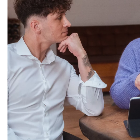
Marketing sütik
A marketing cookie-kat személyre szabott hirdetések
webhelyeken keresztül követik nyomon.
Adform | címzett: OVB, Adform A/S
Nevek:
uid,
Szolgáltató:
Adf
Cél:
ad 
Sütik lejárata:
2 h
Külső média