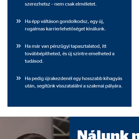
szerezhetsz – nem csak elméletet.
dshape
lhasználói hozzájárulási beállítások kezelése
Ha épp váltáson gondolkodsz, egy új,
rugalmas karrierlehetőséget kínálunk.
Ha már van pénzügyi tapasztalatod, itt
továbbépítheted, és új szintre emelheted a
tudásod.
mációkat. Ezek az információk segítségünkre vannak annak megértésében, 
Ha pedig újrakezdenél egy hosszabb kihagyás
után, segítünk visszatalálni a szakmai pályára.
 _gat_UA-41411249-18, _gid
le Ireland Ltd.
nlap használatával kapcsolatos statisztikák
Nálunk 
. 26 hónap