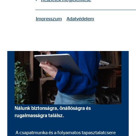
Impresszum
Adatvédelem
|
Szükséges sütik
A szükséges sütik alapvető funkciókat tesznek lehe
A felhasználó beállításai
Nevek:
fe_t
Szolgáltató:
TYPO
Cél:
A fe
Sütik lejárata:
mun
Nálunk biztonságra, önállóságra és
rugalmasságra találsz.
Sütik alkalmazásához való hozzájárulás
Nevek:
cook
A csapatmunka és a folyamatos tapasztalatcsere