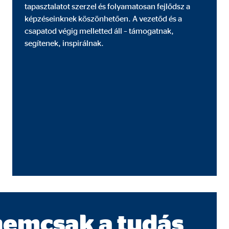
tapasztalatot szerzel és folyamatosan fejlődsz a
képzéseinknek köszönhetően. A vezetőd és a
csapatod végig melletted áll – támogatnak,
segítenek, inspirálnak.
hogy hogyan használják
nemcsak a tudás