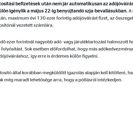
ztosítási befizetések után nem jár automatikusan az adójóváírá
dshape
külön igénylik a május 22-ig benyújtandó szja-bevallásukban.
A 
lhasználói hozzájárulási beállítások kezelése
tán, maximum évi 130 ezer forintig adójóváírást fizet, az összege
osítónál vezetett számlára.
ődő ezer forintnál nagyobb adó- vagy járuléktartozást halmozott f
 a folyósítást. Sok esetben előfordulhat, hogy más adókedvezmény
ójóváíráshoz, így erre is érdemes külön figyelni.
mációkat. Ezek az információk segítségünkre vannak annak megértésében, 
tosító által korábban megküldött igazolás alapján kell kitölteni, 
ak még maradt lehetősége arra, hogy a pótlásról intézkedjen.
 _gat_UA-41411249-18, _gid
le Ireland Ltd.
nlap használatával kapcsolatos statisztikák
. 26 hónap