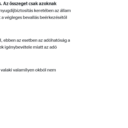
s. Az összeget csak azoknak
nyugdíjbiztosítás keretében az állam
t a végleges bevallás beérkezésétől
el, ebben az esetben az adóhatóság a
ek igénybevétele miatt az adó
hogy hogyan használják
ha valaki valamilyen okból nem