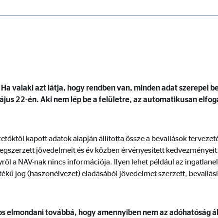
tővé, és a honlap kifogástalan működéséhez szükségesek.
ei SZJA bevallásig, érdemes a hátralevő időben mindent alaposa
i, hogy ne maradjon ki semmi a bevallásból, előfordulhat ugya
 Ha valaki azt látja, hogy rendben van, minden adat szerepel b
ájus 22-én. Aki nem lép be a felületre, az automatikusan elfoga
ypo_user
3 Association
etőktől kapott adatok alapján állította össze a bevallások terveze
lhasználói beállítások tárolása
egszerzett jövedelmeit és év közben érvényesített kedvezményeit.
kamenet
ől a NAV-nak nincs információja. Ilyen lehet például az ingatla
tékű jog (haszonélvezet) eladásából jövedelmet szerzett, bevallási 
ie_consent_v2
tos elmondani továbbá, hogy amennyiben nem az adóhatóság ált