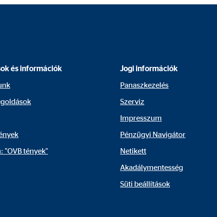
 megjelenítésére használjuk. Ehhez az adatokat továbbítjuk harmadik felek
sok és információk
Jogi információk
unk
Panaszkezelés
goldások
Szerviz
 C
Impresszum
orm A/S
ények
Pénzügyi Navigátor
campaign
: "OVB tények"
Netikett
ónap
Akadálymentesség
Süti beállítások