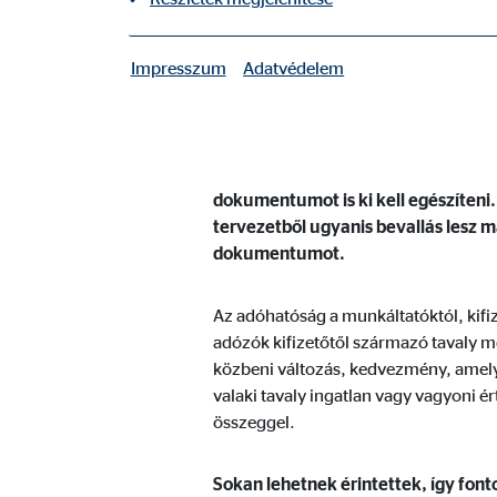
Impresszum
Adatvédelem
|
Szükséges sütik
A szükséges sütik alapvető funkciókat tesznek lehe
Kevesebb, mint két hét maradt az id
elkészített tervezetet pedig átnézn
A felhasználó beállításai
dokumentumot is ki kell egészíteni.
tervezetből ugyanis bevallás lesz m
Nevek:
fe_t
dokumentumot.
Szolgáltató:
TYPO
Az adóhatóság a munkáltatóktól, kifiz
Cél:
A fe
adózók kifizetőtől származó tavaly m
Sütik lejárata:
mun
közbeni változás, kedvezmény, amelyr
valaki tavaly ingatlan vagy vagyoni ér
összeggel.
Sütik alkalmazásához való hozzájárulás
Nevek:
cook
Sokan lehetnek érintettek, így fon