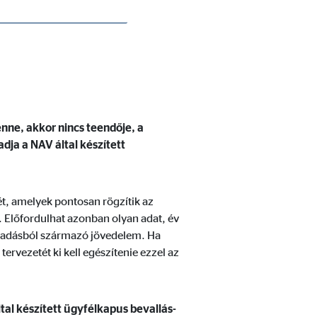
n ellenőrizni, az adóhivatal által
nis, hogy az ügyfélkapun található
enne, akkor nincs teendője, a
dja a NAV által készített
tét, amelyek pontosan rögzítik az
 Előfordulhat azonban olyan adat, év
neladásból származó jövedelem. Ha
tervezetét ki kell egészítenie ezzel az
al készített ügyfélkapus bevallás-