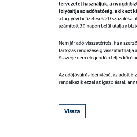
tervezetet használjuk, a nyugdíjbi
Szolgáltató:
min
folyósítja az adóhatóság, akik ezt 
Cél:
A fe
a tárgyévi befizetések 20 százaléka u
számított 30 napon belül utalja a bizt
Sütik lejárata:
1 év
Nem jár adó-visszatérítés, ha a szerz
tartozás rendezéséig visszatarthatja
Statisztikai sütik
összege nem elegendő a teljes körű ad
A statisztikai sütik anonim módon gyűjtenek infor
látogatóink a honlapunkat.
Az adójóváírás igénylését az adott biz
rendelkezik ezzel az igazolással, ann
Google Analytics
Nevek:
_ga,
Vissza
Szolgáltató:
Goog
Cél:
A ho
Sütik lejárata:
max