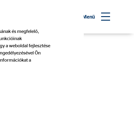
 pénzügyi tanácsadó
Menü
ásának és megfelelő,
funkcióinak
legyünk
gy a weboldal fejlesztése
 engedélyezésével Ön
információkat a