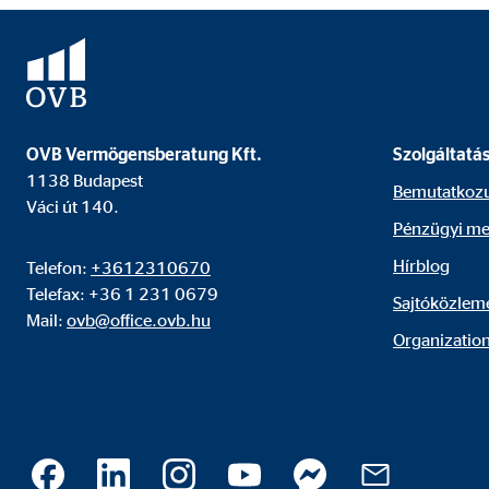
Marketing sütik
A marketing cookie-kat személyre szabott hirdetések
webhelyeken keresztül követik nyomon.
OVB Vermögensberatung Kft.
Szolgáltatá
1138 Budapest
Bemutatkoz
Adform | címzett: OVB, Adform A/S
Váci út 140.
Pénzügyi me
Nevek:
uid,
Hírblog
Telefon:
+3612310670
Telefax: +36 1 231 0679
Szolgáltató:
Adf
Sajtóközlem
Mail:
ovb@office.ovb.hu
Cél:
ad 
Organization
Sütik lejárata:
2 h
Külső média