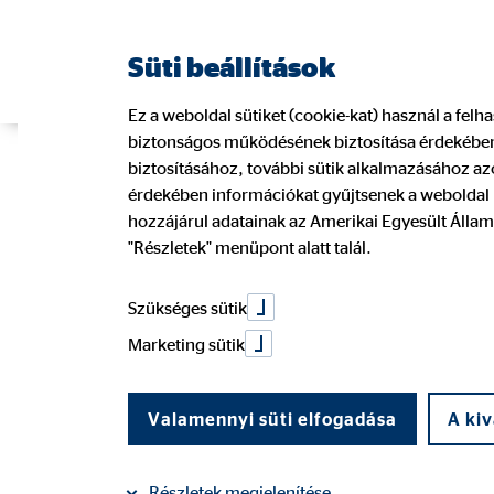
Süti beállítások
Ez a weboldal sütiket (cookie-kat) használ a fel
biztonságos működésének biztosítása érdekében.
Fontos határi
biztosításához, további sütik alkalmazásához azo
érdekében információkat gyűjtsenek a weboldal l
hozzájárul adatainak az Amerikai Egyesült Állam
"Részletek" menüpont alatt talál.
körültekintőe
Szükséges sütik
Marketing sütik
2018. május 10.
|
OVB Vermögensberatung Kft.
Valamennyi süti elfogadása
A kiv
Megosztás a Facebookon
Megosztás a LinkedIn
Részletek megjelenítése