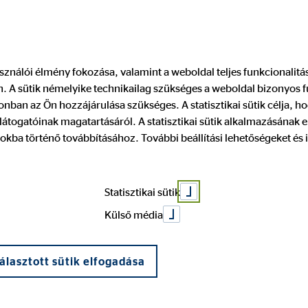
Pénzügyi tanácsadó keresése
Legyen
használói élmény fokozása, valamint a weboldal teljes funkcionalit
 A sütik némelyike technikailag szükséges a weboldal bizonyos 
dő közeledik, 
nban az Ön hozzájárulása szükséges. A statisztikai sütik célja, ho
átogatóinak magatartásáról. A statisztikai sütik alkalmazásának
okba történő továbbításához. További beállítási lehetőségeket és 
k!
Statisztikai sütik
Külső média
álasztott sütik elfogadása