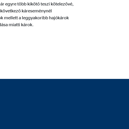
hoz való hozzáféréshez már
ár egyre több kikötő teszi kötelezővé,
 bekövetkező káreseménynél
ok mellett a leggyakoribb hajókárok
dása miatti károk.