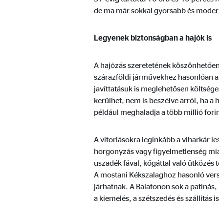
de ma már sokkal gyorsabb és modern
Marketing sütik
Legyenek biztonságban a hajók is
A marketing cookie-kat személyre szabott hirdetések
webhelyeken keresztül követik nyomon.
A hajózás szeretetének köszönhetően 
szárazföldi járművekhez hasonlóan az 
javíttatásuk is meglehetősen költsége
Adform | címzett: OVB, Adform A/S
kerülhet, nem is beszélve arról, ha a
például meghaladja a több millió fori
Nevek:
uid,
Szolgáltató:
Adf
A vitorlásokra leginkább a viharkár le
Cél:
ad 
horgonyzás vagy figyelmetlenség miat
uszadék fával, kőgáttal való ütközés te
Sütik lejárata:
2 h
A mostani Kékszalaghoz hasonló verse
járhatnak. A Balatonon sok a patinás,
a kiemelés, a szétszedés és szállítás
Külső média