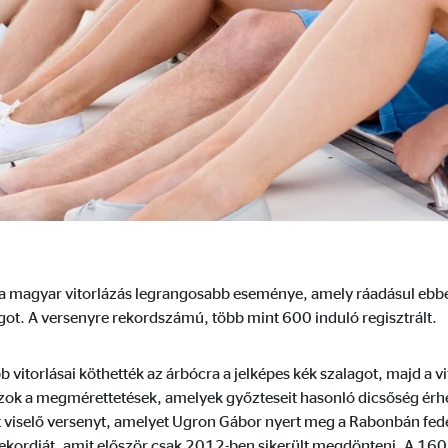
dshape
lhasználói hozzájárulási beállítások kezelése
mációkat. Ezek az információk segítségünkre vannak annak megértésében, 
s a magyar vitorlázás legrangosabb eseménye, amely ráadásul ebbe
ot. A versenyre rekordszámú, több mint 600 induló regisztrált.
 _gat_UA-41411249-18, _gid
le Ireland Ltd.
vitorlásai köthették az árbócra a jelképes kék szalagot, majd a vi
zok a megmérettetések, amelyek győzteseit hasonló dicsőség ér
nlap használatával kapcsolatos statisztikák
 viselő versenyt, amelyet Ugron Gábor nyert meg a Rabonbán fed
. 26 hónap
rekordját, amit először csak 2012-ben sikerült megdönteni. A 160 k