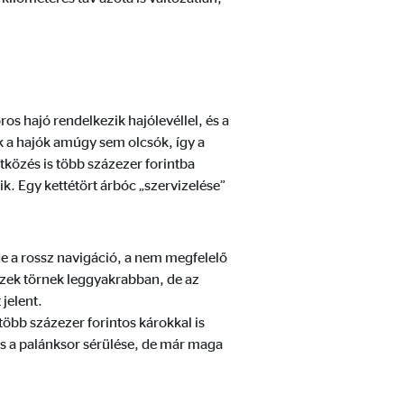
nek, akik a látogatókat a
s hajó rendelkezik hajólevéllel, és a
k a hajók amúgy sem olcsók, így a
tközés is több százezer forintba
k. Egy kettétört árbóc „szervizelése”
 de a rossz navigáció, a nem megfelelő
szek törnek leggyakrabban, de az
 jelent.
bb százezer forintos károkkal is
 és a palánksor sérülése, de már maga