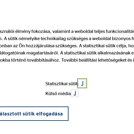
Pénzügyi tanácsadó keresése
Legyen
használói élmény fokozása, valamint a weboldal teljes funkcionalit
 A sütik némelyike technikailag szükséges a weboldal bizonyos 
de felelősen, b
nban az Ön hozzájárulása szükséges. A statisztikai sütik célja, ho
átogatóinak magatartásáról. A statisztikai sütik alkalmazásának
okba történő továbbításához. További beállítási lehetőségeket és 
Statisztikai sütik
Külső média
álasztott sütik elfogadása