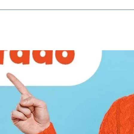
tővé, és a honlap kifogástalan működéséhez szükségesek.
ypo_user
3 Association
lhasználói beállítások tárolása
kamenet
ie_consent_v2