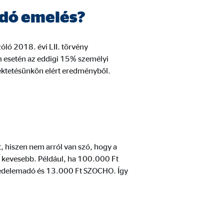
tadó emelés?
ló 2018. évi LII. törvény
nek, akik a látogatókat a
em esetén az eddigi 15% személyi
fektetésünkön elért eredményből.
 hiszen nem arról van szó, hogy a
 kevesebb. Például, ha 100.000 Ft
övedelemadó és 13.000 Ft SZOCHO. Így