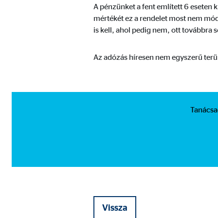
Sütik lejárata:
24 
A pénzünket a fent említett 6 eseten k
mértékét ez a rendelet most nem módosí
is kell, ahol pedig nem, ott továbbra 
Az adózás híresen nem egyszerű terül
Tanácsa
Vissza