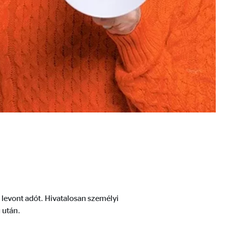
hogy hogyan használják
 levont adót. Hivatalosan személyi
 után.