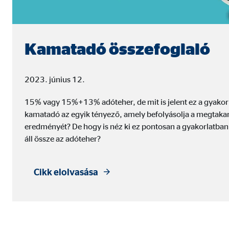
Kamatadó összefoglaló
2023. június 12.
15% vagy 15%+13% adóteher, de mit is jelent ez a gyakor
kamatadó az egyik tényező, amely befolyásolja a megtakarí
eredményét? De hogy is néz ki ez pontosan a gyakorlatban
áll össze az adóteher?
Cikk elolvasása