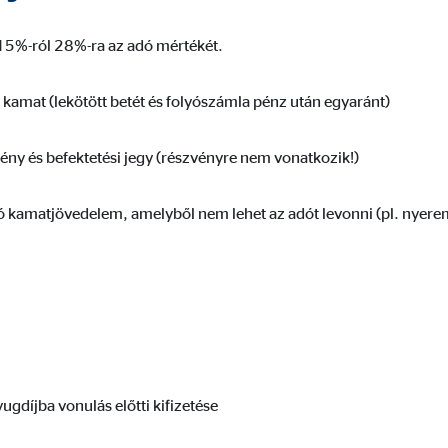
lokkoljuk. Külső média sütijeinek elfogadása esetén az ezekhez a tartalmak
 15%-ról 28%-ra az adó mértékét.
 kamat (lekötött betét és folyószámla pénz után egyaránt)
gle_maps
ény és befektetési jegy (részvényre nem vonatkozik!)
le Ireland Ltd.
raktív Google térképek megjelenítése
 kamatjövedelem, amelyből nem lehet az adót levonni (pl. nyere
hónap
tube
le Ireland Ltd.
ugdíjba vonulás előtti kifizetése
ók megjelenítése