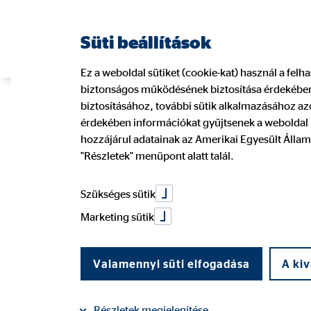
Süti beállítások
Ez a weboldal sütiket (cookie-kat) használ a fel
biztonságos működésének biztosítása érdekében.
Kamatadó tud
biztosításához, további sütik alkalmazásához azo
érdekében információkat gyűjtsenek a weboldal l
hozzájárul adatainak az Amerikai Egyesült Állam
"Részletek" menüpont alatt talál.
2023. június 13.
|
OVB Vermögensberatung Kft.
Szükséges sütik
Marketing sütik
Megosztás a Facebookon
Megosztás a LinkedIn
Valamennyi süti elfogadása
A kiv
Részletek megjelenítése