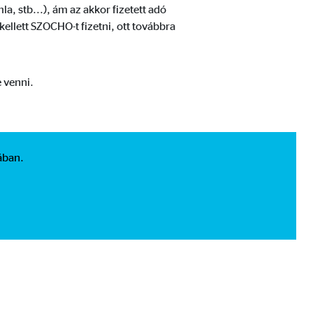
a, stb...), ám az akkor fizetett adó
kellett SZOCHO-t fizetni, ott továbbra
 venni.
ában.