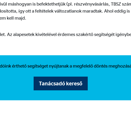
hónap
ívül máshogyan is befektethetjük (pl. részvényvásárlás, TBSZ száml
totta, így ott a feltételek változatlanok maradtak. Ahol eddig is 
sem kell majd.
et. Az alapesetek kivételével érdemes szakértő segítségét igénybe
dóink érthető segítséget nyújtanak a megfelelő döntés meghozás
Tanácsadó kereső