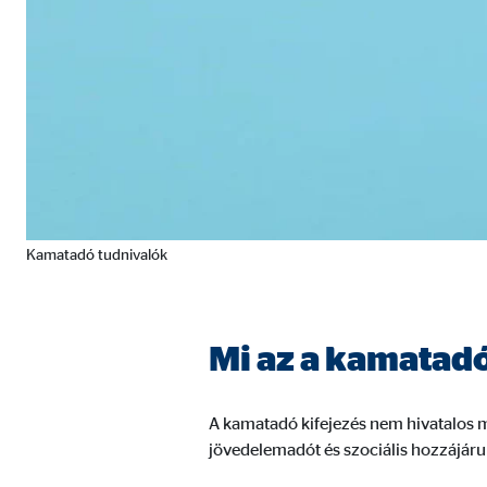
Szolgáltató:
min
Cél:
A fe
Sütik lejárata:
1 év
Statisztikai sütik
A statisztikai sütik anonim módon gyűjtenek infor
látogatóink a honlapunkat.
Kamatadó tudnivalók
Google Analytics
Mi az a kamatad
Nevek:
_ga,
Szolgáltató:
Goog
A kamatadó kifejezés nem hivatalos m
Cél:
A ho
jövedelemadót és szociális hozzájárul
Sütik lejárata:
max