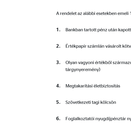
A videó- és kártyaplatformok tartalmait általában b
nincs szükség kézi hozzájárulásra.
A rendelet az alábbi esetekben emeli
Google Maps
Bankban tartott pénz után kapott
Nevek:
goo
Értékpapír számlán vásárolt kötv
Szolgáltató:
Goog
Cél:
Inte
Olyan vagyoni értékből származó
tárgynyeremény)
Sütik lejárata:
24 
Megtakarítási életbiztosítás
YouTube
Nevek:
you
Szövetkezeti tagi kölcsön
Szolgáltató:
Goog
Foglalkoztatói nyugdíjpénztár ny
Cél:
Vide