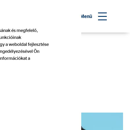
 pénzügyi tanácsadó
Menü
ásának és megfelelő,
funkcióinak
gy a weboldal fejlesztése
 engedélyezésével Ön
információkat a