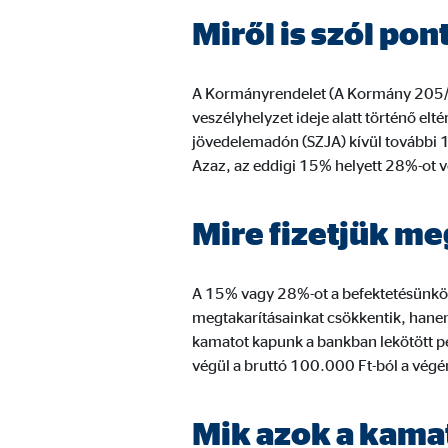
Miről is szól po
Marketing sütik
A Kormányrendelet (A Kormány 205/202
A marketing cookie-kat személyre szabott hirdetések
veszélyhelyzet ideje alatt történő e
webhelyeken keresztül követik nyomon.
jövedelemadón (SZJA) kívül további 1
Azaz, az eddigi 15% helyett 28%-ot 
Adform | címzett: OVB, Adform A/S
Mire fizetjük m
Nevek:
uid,
Szolgáltató:
Adf
A 15% vagy 28%-ot a befektetésünkön 
Cél:
ad 
megtakarításainkat csökkentik, hane
kamatot kapunk a bankban lekötött p
Sütik lejárata:
2 h
végül a bruttó 100.000 Ft-ból a vég
Külső média
Mik azok a kam