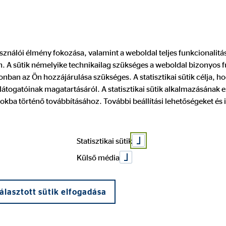
Pénzügyi tanácsadó keresése
Legyen
használói élmény fokozása, valamint a weboldal teljes funkcionalit
 A sütik némelyike technikailag szükséges a weboldal bizonyos 
nivalók
nban az Ön hozzájárulása szükséges. A statisztikai sütik célja, ho
átogatóinak magatartásáról. A statisztikai sütik alkalmazásának
okba történő továbbításához. További beállítási lehetőségeket és 
Statisztikai sütik
Külső média
álasztott sütik elfogadása