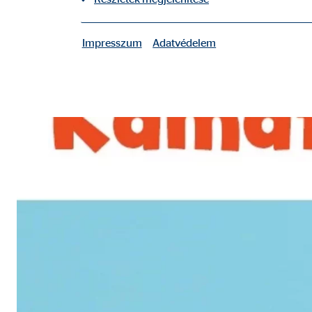
Impresszum
Adatvédelem
|
Szükséges sütik
A szükséges sütik alapvető funkciókat tesznek lehe
A felhasználó beállításai
Nevek:
fe_t
Szolgáltató:
TYPO
Cél:
A fe
Sütik lejárata:
mun
Sütik alkalmazásához való hozzájárulás
Nevek:
cook