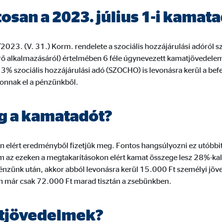
ntosan a 2023. július 1-i kama
3. (V. 31.) Korm. rendelete a szociális hozzájárulási adóról szó
 megjelenítésére használjuk. Ehhez az adatokat továbbítjuk harmadik felek
ltérő alkalmazásáról) értelmében 6 féle úgynevezett kamatjövedel
3% szociális hozzájárulási adó (SZOCHO) is levonásra kerül a be
vonnak el a pénzünkből.
eg a kamatadót?
 C
orm A/S
elért eredményből fizetjük meg. Fontos hangsúlyozni ez utóbbit,
campaign
m az ezeken a megtakarításokon elért kamat összege lesz 28%-kal
énzünk után, akkor abból levonásra kerül 15.000 Ft személyi j
ónap
én már csak 72.000 Ft marad tisztán a zsebünkben.
atjövedelmek?