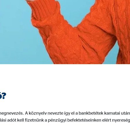
dshape
lhasználói hozzájárulási beállítások kezelése
mációkat. Ezek az információk segítségünkre vannak annak megértésében, 
ó?
 _gat_UA-41411249-18, _gid
le Ireland Ltd.
egnevezés. A köznyelv nevezte így el a bankbetétek kamatai után
nlap használatával kapcsolatos statisztikák
ási adót kell fizetnünk a pénzügyi befektetéseinken elért nyereség
. 26 hónap