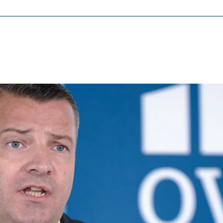
tővé, és a honlap kifogástalan működéséhez szükségesek.
ypo_user
3 Association
lhasználói beállítások tárolása
kamenet
ie_consent_v2