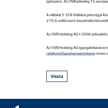
igényeire. Az OVB jelenleg 15 európ
A vállalat 5 358 főállású pénzügyi kö
270,6 millió euró összértékű közvetít
Az OVB Holding AG-t 2006 júliusától
Az OVB Holding AG igazgatótanácsi e
relations/hauptversammlung
címen o
Vissza