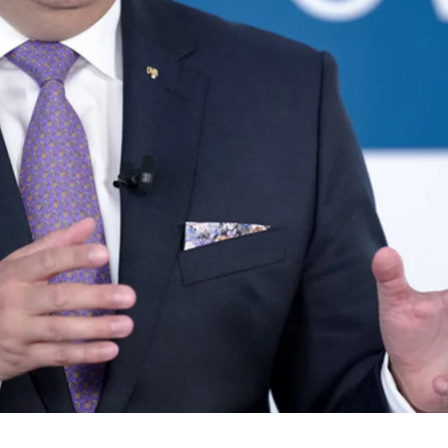
dshape
lhasználói hozzájárulási beállítások kezelése
mációkat. Ezek az információk segítségünkre vannak annak megértésében, 
 _gat_UA-41411249-18, _gid
le Ireland Ltd.
nlap használatával kapcsolatos statisztikák
. 26 hónap