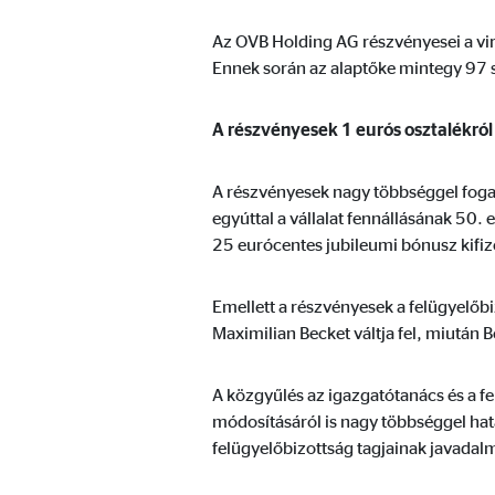
Az OVB Holding AG részvényesei a vir
Ennek során az alaptőke mintegy 97 s
Marketing sütik
A marketing cookie-kat személyre szabott hirdetések
A részvényesek 1 eurós osztalékról
webhelyeken keresztül követik nyomon.
A részvényesek nagy többséggel fogadt
Adform | címzett: OVB, Adform A/S
egyúttal a vállalat fennállásának 50.
25 eurócentes jubileumi bónusz kifize
Nevek:
uid,
Szolgáltató:
Adf
Emellett a részvényesek a felügyelőbi
Maximilian Becket váltja fel, miután B
Cél:
ad 
Sütik lejárata:
2 h
A közgyűlés az igazgatótanács és a f
módosításáról is nagy többséggel hat
felügyelőbizottság tagjainak javadal
Külső média