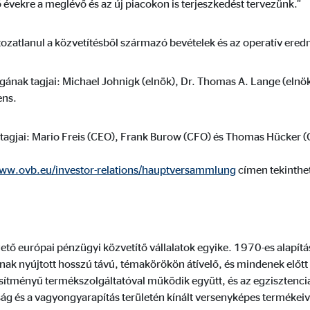
évekre a meglévő és az új piacokon is terjeszkedést tervezünk.”
hónap
tozatlanul a közvetítésből származó bevételek és az operatív ere
ának tagjai: Michael Johnigk (elnök), Dr. Thomas A. Lange (elnökh
ens.
agjai: Mario Freis (CEO), Frank Burow (CFO) és Thomas Hücker 
ww.ovb.eu/investor-relations/hauptversammlung
címen tekinthe
ető európai pénzügyi közvetítő vállalatok egyike. 1970-es alapít
k nyújtott hosszú távú, témakörökön átívelő, és mindenek előtt 
esítményű termékszolgáltatóval működik együtt, és az egzisztencia
g és a vagyongyarapítás területén kínált versenyképes termékeiv