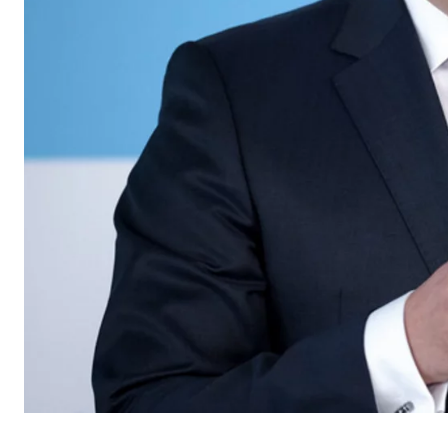
Szolgáltató:
min
Cél:
A fe
Sütik lejárata:
1 év
Statisztikai sütik
A statisztikai sütik anonim módon gyűjtenek infor
látogatóink a honlapunkat.
Google Analytics
Nevek:
_ga,
Szolgáltató:
Goog
Cél:
A ho
Sütik lejárata:
max