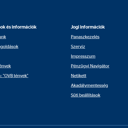
sok és információk
Jogi információk
unk
Panaszkezelés
goldások
Szerviz
Impresszum
ények
Pénzügyi Navigátor
: "OVB tények"
Netikett
Akadálymentesség
Süti beállítások