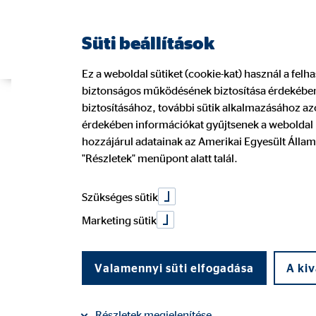
Süti beállítások
Ez a weboldal sütiket (cookie-kat) használ a fel
biztonságos működésének biztosítása érdekében.
OVB közgyűlés
biztosításához, további sütik alkalmazásához azo
érdekében információkat gyűjtsenek a weboldal l
hozzájárul adatainak az Amerikai Egyesült Állam
"Részletek" menüpont alatt talál.
2020-as üzlet
Szükséges sütik
Marketing sütik
2021-ben
Valamennyi süti elfogadása
A kiv
2021. június 14.
|
OVB Vermögensberatung Kft.
Részletek megjelenítése