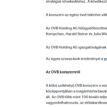
stratégiai növekedéshez. A következő 
Sütik lejárata:
24 
A konszern az egész évet tekintve vál
Az OVB Holding AG felügyelőbizottság
Kempchen, Harald Steirer és Julia Wi
Az OVB Holding AG igazgatóságának t
Az egyes szavazások eredményei a
w
Az OVB konszernről
A kölni székhelyű OVB konszern a vez
középpontjában a magánháztartásokna
áll. Az OVB több mint 100 kiváló telj
vagyonfelhalmozás, az előtakarékossá