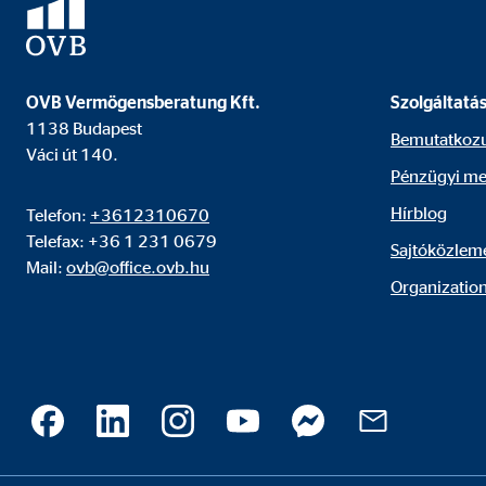
OVB Vermögensberatung Kft.
Szolgáltatá
1138 Budapest
Bemutatkoz
Váci út 140.
Pénzügyi me
Hírblog
Telefon:
+3612310670
Telefax: +36 1 231 0679
Sajtóközlem
Mail:
ovb@office.ovb.hu
Organization