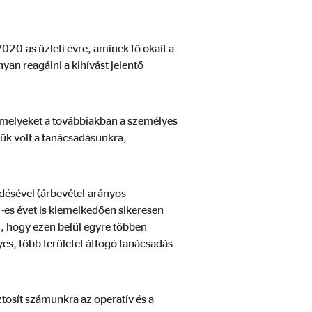
hoz való hozzáféréshez már
020-as üzleti évre, aminek fő okait a
n reagálni a kihívást jelentő
, amelyeket a továbbiakban a személyes
gük volt a tanácsadásunkra,
désével (árbevétel-arányos
-es évet is kiemelkedően sikeresen
z, hogy ezen belül egyre többen
es, több területet átfogó tanácsadás
tosít számunkra az operatív és a