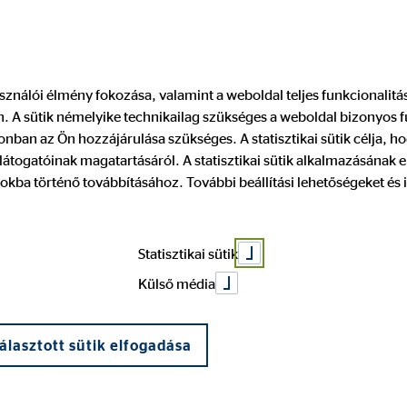
Pénzügyi tanácsadó keresése
Legyen
használói élmény fokozása, valamint a weboldal teljes funkcionalit
 A sütik némelyike technikailag szükséges a weboldal bizonyos 
: visszatekinté
nban az Ön hozzájárulása szükséges. A statisztikai sütik célja, ho
átogatóinak magatartásáról. A statisztikai sütik alkalmazásának
okba történő továbbításához. További beállítási lehetőségeket és 
i évre és dina
Statisztikai sütik
Külső média
álasztott sütik elfogadása