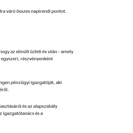
ra váró összes napirendi pontot.
nek, akik a látogatókat a
hogy az elmúlt üzleti év után – amely
t egyszeri, részvényenként
ungen pénzügyi igazgatóját, aki
éről.
asztásáról és az alapszabály
z igazgatótanács és a