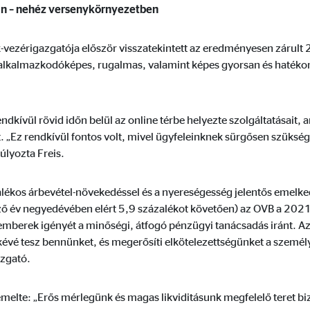
lokkoljuk. Külső média sütijeinek elfogadása esetén az ezekhez a tartalmak
an – nehéz versenykörnyezetben
vezérigazgatója először visszatekintett az eredményesen zárult 2
lkalmazkodóképes, rugalmas, valamint képes gyorsan és hatékonya
gle_maps
le Ireland Ltd.
endkívül rövid időn belül az online térbe helyezte szolgáltatásait
t. „Ez rendkívül fontos volt, mivel ügyfeleinknek sürgősen szüksé
raktív Google térképek megjelenítése
lyozta Freis.
hónap
lékos árbevétel-növekedéssel és a nyereségesség jelentős emelke
ző év negyedévében elért 5,9 százalékot követően) az OVB a 2021
 emberek igényét a minőségi, átfogó pénzügyi tanácsadás iránt. A
tube
évé tesz bennünket, és megerősíti elkötelezettségünket a személy
azgató.
le Ireland Ltd.
ók megjelenítése
melte: „Erős mérlegünk és magas likviditásunk megfelelő teret biz