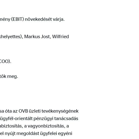
dmény (EBIT) növekedését várja.
elyettes), Markus Jost, Wilfried
(COO).
tők meg.
ása óta az OVB üzleti tevékenységének
ügyfél-orientált pénzügyi tanácsadás
biztosítás, a vagyonbiztosítás, a
el nyújt megoldást ügyfelei egyéni