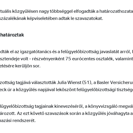
tuális közgyűlésen nagy többséggel elfogadták a határozathozatal
zázalékának képviseletében adtak le szavazatokat.
 megjelenítésére használjuk. Ehhez az adatokat továbbítjuk harmadik felek
 határoztak
ák el az igazgatótanács és a felügyelőbizottság javaslatát arról, 
 esztendeje volt – részvényenként 75 eurócentes osztalék, valamin
tésére kerüljön sor.
 C
orm A/S
zottság tagjává választották Julia Wienst (51), a Basler Versicher
eck úr a közgyűlés napjával leköszönt felügyelőbizottsági tisztség
campaign
ónap
elügyelőbizottság tagjainak kinevezéséről, a könyvvizsgáló megvál
ározott. Az ezt követő szavazások során a közgyűlés jóváhagyta a
mazási rendszerét.