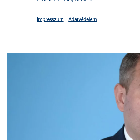
Impresszum
Adatvédelem
Megosztás a Facebookon
|
Szükséges sütik
Megosztás a LinkedIn
A szükséges sütik alapvető funkciókat tesznek lehe
A felhasználó beállításai
Nevek:
fe_t
Szolgáltató:
TYPO
Cél:
A fe
Sütik lejárata:
mun
Sütik alkalmazásához való hozzájárulás
Nevek:
cook