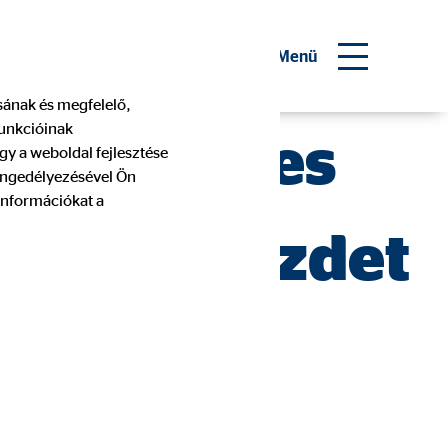
 pénzügyi tanácsadó
Menü
ásának és megfelelő,
funkcióinak
s a sikeres
gy a weboldal fejlesztése
 engedélyezésével Ön
információkat a
mikus évkezdet