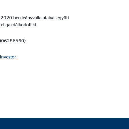
G 2020-ben leányvállalataival együtt
et gazdálkodott ki.
DE0006286560).
nvestor-