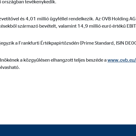
ai országban tevékenykedik.
zvetítővel és 4,01 millió ügyféllel rendelkezik. Az OVB Holding A
ésekből származó bevételt, valamint 14,9 millió euró értékű EBIT-
 jegyzik a Frankfurti Értékpapírtőzsdén (Prime Standard, ISIN 
lnökének a közgyűlésen elhangzott teljes beszéde a
www.ovb.eu/i
lvasható.