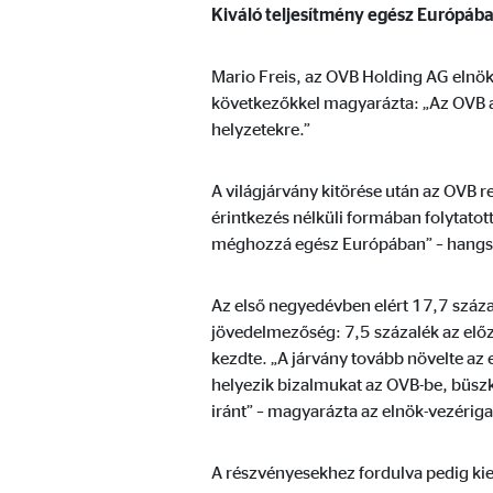
A videó- és kártyaplatformok tartalmait általában b
Kiváló teljesítmény egész Európáb
nincs szükség kézi hozzájárulásra.
Mario Freis, az OVB Holding AG elnök-
Google Maps
következőkkel magyarázta: „Az OVB a
helyzetekre.”
Nevek:
goo
Szolgáltató:
Goog
A világjárvány kitörése után az OVB r
érintkezés nélküli formában folytatot
Cél:
Inte
méghozzá egész Európában” – hangsú
Sütik lejárata:
24 
Az első negyedévben elért 17,7 száza
jövedelmezőség: 7,5 százalék az elő
YouTube
kezdte. „A járvány tovább növelte az
Nevek:
you
helyezik bizalmukat az OVB-be, büszk
iránt” – magyarázta az elnök-vezérig
Szolgáltató:
Goog
Cél:
Vide
A részvényesekhez fordulva pedig kie