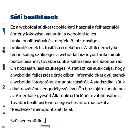
Pénzügyi tanácsadó keresése
Süti beállítások
Ez a weboldal sütiket (cookie-kat) használ a felhasználói
Vékony jégen táncol,
élmény fokozása, valamint a weboldal teljes
funkcionalitásának és megfelelő, biztonságos
aki biztosítás nélkül
működésének biztosítása érdekében. A sütik némelyike
technikailag szükséges a weboldal bizonyos funkcióinak
biztosításához, további sütik alkalmazásához azonban az
utazik
Ön hozzájárulása szükséges. A statisztikai sütik célja, hogy
a weboldal fejlesztése érdekében információkat gyűjtsenek
a weboldal látogatóinak magatartásáról. A statisztikai sütik
2020. január 31.
|
OVB Vermögensberatung Kft.
alkalmazásának engedélyezésével Ön hozzájárul adatainak
az Amerikai Egyesült Államokba történő továbbításához.
További beállítási lehetőségeket és információkat a
Megosztás a Facebookon
"Részletek" menüpont alatt talál.
Megosztás a LinkedIn
Szükséges sütik