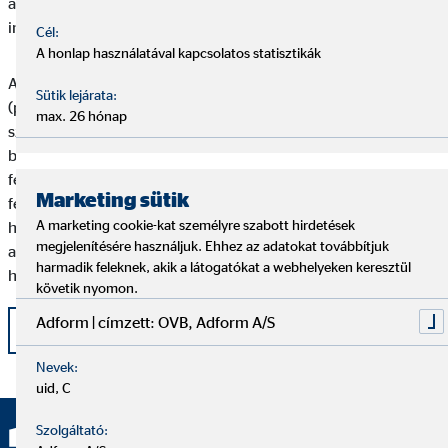
átlagosan 4-5 napra utaznak, míg a magasabbat preferálók
inkább 5-6 napra.
Cél:
A honlap használatával kapcsolatos statisztikák
A legtöbb téli utasbiztosítás kifejezetten a népszerű sportokra
Sütik lejárata:
(például sí, snowboard, szánkó) lett összeállítva, és olyan extra
max. 26 hónap
szolgáltatásokat tartalmaz, mint a síbérlet visszatérítését
betegség esetén, a (saját és kölcsönzött) sí- és snowboard
felszerelés biztosítását, de akár emelt szintű jogvédelem- és
Marketing sütik
felelősségbiztosítást is tartalmazhat.
Utóbbi azért nagyon
A marketing cookie-kat személyre szabott hirdetések
hasznos, mert ha mi okozunk balesetet egy síelő társunknak,
megjelenítésére használjuk. Ehhez az adatokat továbbítjuk
akkor a közúti balesetekhez hasonlóan nekünk kell
harmadik feleknek, akik a látogatókat a webhelyeken keresztül
helytállnunk az okozott károkért.
követik nyomon.
Adform | címzett: OVB, Adform A/S
Vissza
Nevek:
uid, C
Szolgáltató: