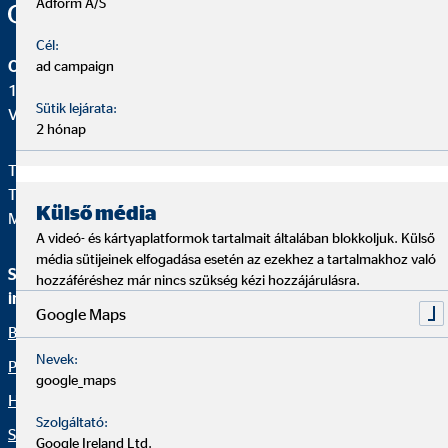
Adform A/S
Cél:
OVB Vermögensberatung Kft.
ad campaign
1138 Budapest
Sütik lejárata:
Váci út 140.
2 hónap
Telefon:
+3612310670
Telefax: +36 1 231 0679
Külső média
Mail:
ovb@office.ovb.hu
A videó- és kártyaplatformok tartalmait általában blokkoljuk. Külső
média sütijeinek elfogadása esetén az ezekhez a tartalmakhoz való
Szolgáltatások és
Jogi információk
hozzáféréshez már nincs szükség kézi hozzájárulásra.
információk
Panaszkezelés
Google Maps
Bemutatkozunk
Szerviz
Nevek:
Pénzügyi megoldások
Impresszum
google_maps
Hírblog
Pénzügyi Navigátor
Szolgáltató:
Sajtóközlemények
Google Ireland Ltd.
Netikett