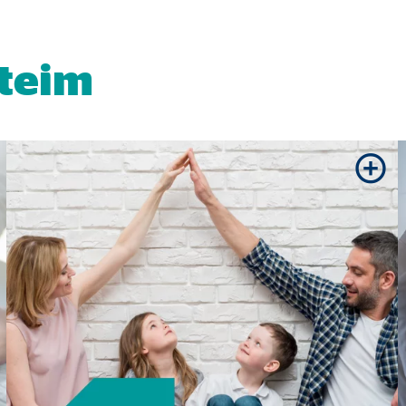
dshape
lhasználói hozzájárulási beállítások kezelése
eteim
mációkat. Ezek az információk segítségünkre vannak annak megértésében, 
 _gat_UA-41411249-18, _gid
le Ireland Ltd.
nlap használatával kapcsolatos statisztikák
. 26 hónap