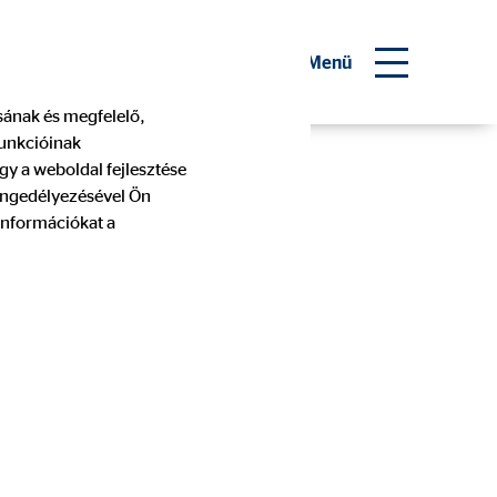
 pénzügyi tanácsadó
Menü
ásának és megfelelő,
funkcióinak
gy a weboldal fejlesztése
 engedélyezésével Ön
információkat a