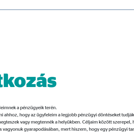
tővé, és a honlap kifogástalan működéséhez szükségesek.
ypo_user
tkozás
3 Association
lhasználói beállítások tárolása
kamenet
eleimnek a pénzügyeik terén.
 ahhoz, hogy az ügyfeleim a legjobb pénzügyi döntéseket tudjá
megteszek vagy megtennék a helyükben. Céljaim között szerepel, 
ie_consent_v2
 és vagyonuk gyarapodásában, mert hiszem, hogy egy pénzügyi t