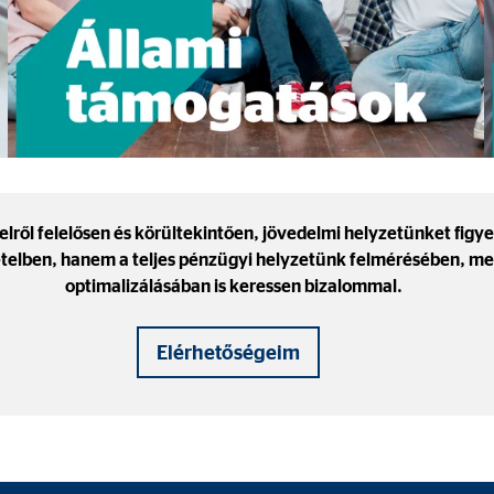
 megjelenítésére használjuk. Ehhez az adatokat továbbítjuk harmadik felek
telről felelősen és körültekintően, jövedelmi helyzetünket fi
 C
ételben, hanem a teljes pénzügyi helyzetünk felmérésében, m
optimalizálásában is keressen bizalommal.
orm A/S
campaign
Elérhetőségeim
ónap