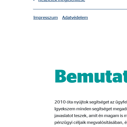
Impresszum
Adatvédelem
|
Szükséges sütik
A szükséges sütik alapvető funkciókat tesznek lehe
A felhasználó beállításai
Nevek:
fe_t
Bemuta
Szolgáltató:
TYPO
Cél:
A fe
Sütik lejárata:
mun
2010 óta nyújtok segítséget az ügyf
Igyekszem minden segítséget megadni
Sütik alkalmazásához való hozzájárulás
javaslatot teszek, amit én magam is 
Nevek:
cook
pénzügyi céljaik megvalósításában,