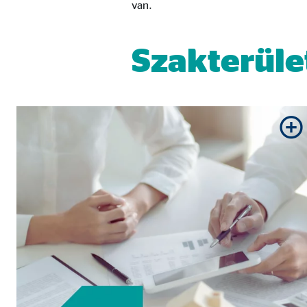
van.
Szolgáltató:
min
Cél:
A fe
Szakterül
Sütik lejárata:
1 év
Statisztikai sütik
A statisztikai sütik anonim módon gyűjtenek infor
látogatóink a honlapunkat.
Google Analytics
Nevek:
_ga,
Szolgáltató:
Goog
Cél:
A ho
Sütik lejárata:
max