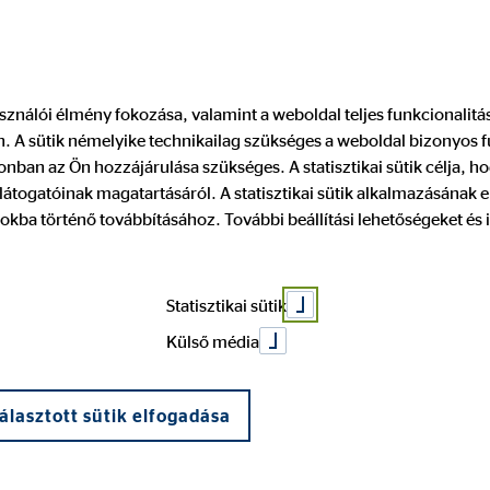
Pénzügyi tanácsadó keresése
Legyen
használói élmény fokozása, valamint a weboldal teljes funkcionalit
 A sütik némelyike technikailag szükséges a weboldal bizonyos 
nban az Ön hozzájárulása szükséges. A statisztikai sütik célja, ho
átogatóinak magatartásáról. A statisztikai sütik alkalmazásának
okba történő továbbításához. További beállítási lehetőségeket és 
Statisztikai sütik
Külső média
álasztott sütik elfogadása