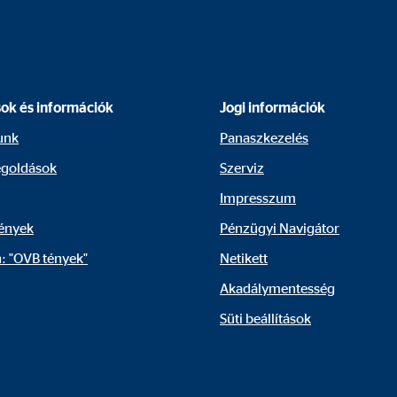
lokkoljuk. Külső média sütijeinek elfogadása esetén az ezekhez a tartalmak
sok és információk
Jogi információk
gle_maps
unk
Panaszkezelés
le Ireland Ltd.
goldások
Szerviz
raktív Google térképek megjelenítése
Impresszum
hónap
ények
Pénzügyi Navigátor
: "OVB tények"
Netikett
Akadálymentesség
tube
Süti beállítások
le Ireland Ltd.
ók megjelenítése