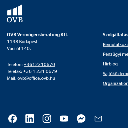
A videó- és kártyaplatformok tartalmait általában b
nincs szükség kézi hozzájárulásra.
Google Maps
OVB Vermögensberatung Kft.
Szolgáltatá
Nevek:
goo
1138 Budapest
Bemutatkoz
Váci út 140.
Szolgáltató:
Goog
Pénzügyi me
Cél:
Inte
Hírblog
Telefon:
+3612310670
Sütik lejárata:
24 
Telefax: +36 1 231 0679
Sajtóközlem
Mail:
ovb@office.ovb.hu
Organization
YouTube
Nevek:
you
Szolgáltató:
Goog
Cél:
Vide