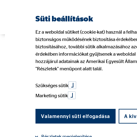
Süti beállítások
Ez a weboldal sütiket (cookie-kat) használ a fel
biztonságos működésének biztosítása érdekében.
biztosításához, további sütik alkalmazásához azo
érdekében információkat gyűjtsenek a weboldal l
hozzájárul adatainak az Amerikai Egyesült Állam
"Részletek" menüpont alatt talál.
Szükséges sütik
Marketing sütik
Valamennyi süti elfogadása
A kiv
Részletek megjelenítése