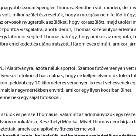
dshape
egnagyobb csoda: Spengler Thomas. Rendben volt minden, de mivel t
 volt, mikor szülei észrevették, hogy a mozgása nem fejlődik úgy
lhasználói hozzájárulási beállítások kezelése
 az orvosok nyugtatták a szülőket, hogy koraszülött, majd utoléri 
központba vizsgálatra, ahol kiderült, Thomas középsúlyos értelmi s
Egy labrador segített Thomasnak úgy, hogy amikor az megunta, 
ra emelkedett és utána mászott. Három éves elmúlt, amikor járn
mációkat. Ezek az információk segítségünkre vannak annak megértésében, 
J! Alapítványra, azóta náluk sportol. Számos futóversenyen vett m
lyenkor futókocsit használnak, hogy ne kelljen elvenniük tőle a fu
kon, például egy 10 kilométeres versenyen is részt vehessenek e
mait is nagymértékben enyhíti, amikor egy ilyen kocsiban ülhet.
enne neki egy saját futókocsi.
 _gat_UA-41411249-18, _gid
le Ireland Ltd.
 szülők és persze Thomas is, valamint az adományozók egy része,
ítvány munkatársa, Keszthelyi Mónika. Mivel Thomas nem bírja a t
nlap használatával kapcsolatos statisztikák
tottak, amely az alapítvány fitness terme volt.
. 26 hónap