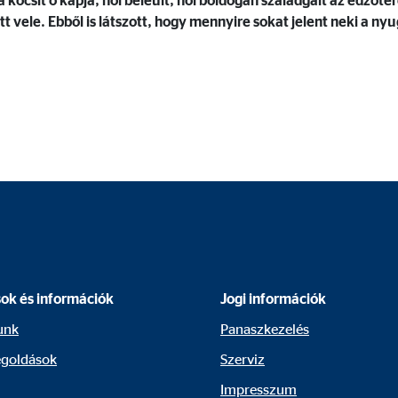
a kocsit ő kapja, hol beleült, hol boldogan szaladgált az edzőt
tt vele. Ebből is látszott, hogy mennyire sokat jelent neki a n
 megjelenítésére használjuk. Ehhez az adatokat továbbítjuk harmadik felek
 C
orm A/S
campaign
sok és információk
Jogi információk
ónap
unk
Panaszkezelés
goldások
Szerviz
Impresszum