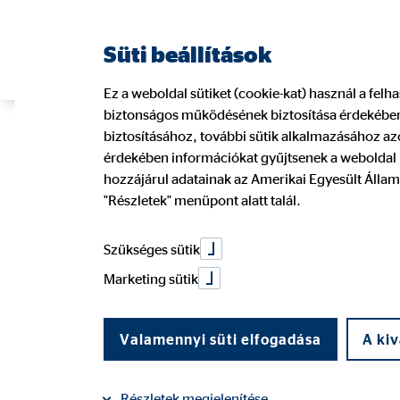
Süti beállítások
Ez a weboldal sütiket (cookie-kat) használ a fel
biztonságos működésének biztosítása érdekében.
OVB Pályázat
biztosításához, további sütik alkalmazásához azo
érdekében információkat gyűjtsenek a weboldal l
hozzájárul adatainak az Amerikai Egyesült Állam
"Részletek" menüpont alatt talál.
SUHANJ! Alap
Szükséges sütik
Marketing sütik
2017. március 03.
|
OVB Vermögensberatung Kft.
Valamennyi süti elfogadása
A kiv
Megosztás a Facebookon
Megosztás a LinkedIn
Részletek megjelenítése