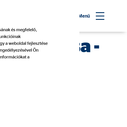
 pénzügyi tanácsadó
Menü
ásának és megfelelő,
funkcióinak
alósulása -
gy a weboldal fejlesztése
 engedélyezésével Ön
információkat a