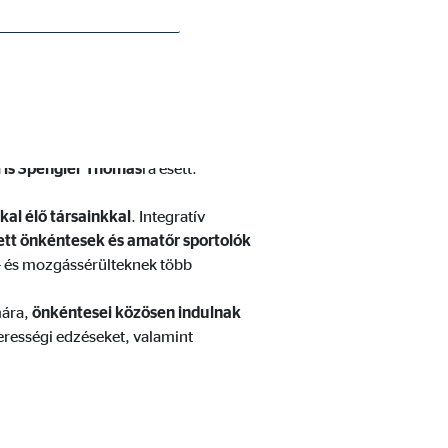
 belül is Spengler Thomas
érült és fogyatékkal élő
tőséget kapott arra, hogy
egy általuk
l is Spengler Thomas
ra esett.
al élő társainkkal
. Integratív
tt önkéntesek és amatőr sportolók
- és mozgássérülteknek több
mára,
önkéntesei közösen indulnak
zerességi edzéseket, valamint