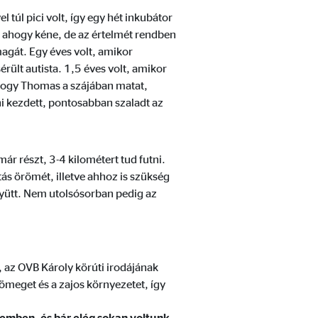
úl pici volt, így egy hét inkubátor
, ahogy kéne, de az értelmét rendben
magát. Egy éves volt, amikor
érült autista. 1,5 éves volt, amikor
hogy Thomas a szájában matat,
i kezdett, pontosabban szaladt az
hogy hogyan használják
ár részt, 3-4 kilométert tud futni.
tás örömét, illetve ahhoz is szükség
gyütt. Nem utolsósorban pedig az
 az OVB Károly körúti irodájának
ömeget és a zajos környezetet, így