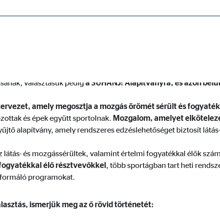
elül a következő pályázat célja a SUHANJ! Alapítvány, és azon
fit, közhasznú szervezet, amely megosztja a mozgás örömét s
tővé, és a honlap kifogástalan működéséhez szükségesek.
zönhetően 2016-ban
Hernádi István Károly körúti irodája
is lehe
anak, választásuk pedig
a SUHANJ! Alapítványra, és azon belü
ervezet, amely megosztja a mozgás örömét sérült és fogyatékk
ypo_user
zottak és épek együtt sportolnak.
Mozgalom, amelyet elköteleze
3 Association
tő alapítvány, amely rendszeres edzéslehetőséget biztosít látás
lhasználói beállítások tárolása
látás- és mozgássérültek, valamint értelmi fogyatékkal élők szá
kamenet
 fogyatékkal élő résztvevőkkel
, több sportágban tart heti rends
etformáló programokat.
asztás, ismerjük meg az ő rövid történetét:
ie_consent_v2