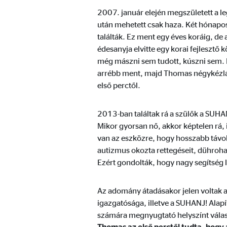
Szolgáltató:
min
2007. január elején megszületett a l
után mehetett csak haza. Két hónapos
Cél:
A fe
találták. Ez ment egy éves koráig, de
Sütik lejárata:
1 év
édesanyja elvitte egy korai fejlesztő 
még mászni sem tudott, kúszni sem. 
arrébb ment, majd Thomas négykézláb
első perctől.
Statisztikai sütik
A statisztikai sütik anonim módon gyűjtenek infor
látogatóink a honlapunkat.
2013-ban találtak rá a szülők a SUHAN
Mikor gyorsan nő, akkor képtelen rá, i
van az eszközre, hogy hosszabb távo
Google Analytics
autizmus okozta rettegéseit, dühroha
Ezért gondolták, hogy nagy segítség l
Nevek:
_ga,
Szolgáltató:
Goog
Az adomány átadásakor jelen voltak a
igazgatósága, illetve a SUHANJ! Alap
Cél:
A ho
számára megnyugtató helyszínt válasz
Sütik lejárata:
max