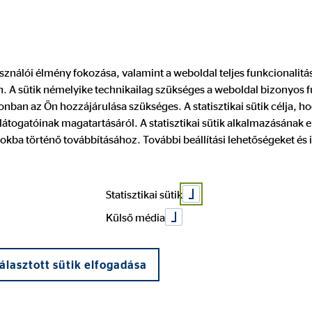
Pénzügyi tanácsadó keresése
Legyen
használói élmény fokozása, valamint a weboldal teljes funkcionalit
 A sütik némelyike technikailag szükséges a weboldal bizonyos 
i Program megv
nban az Ön hozzájárulása szükséges. A statisztikai sütik célja, ho
átogatóinak magatartásáról. A statisztikai sütik alkalmazásának
okba történő továbbításához. További beállítási lehetőségeket és 
ítvány
Statisztikai sütik
Külső média
álasztott sütik elfogadása