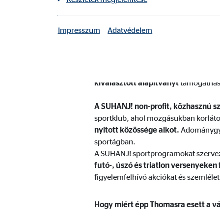
Az OVB Pályázati Program keretén b
Impresszum
Adatvédelem
|
támogatása volt. A SUHANJ! non-pro
Szükséges sütik
társainkkal.
A szükséges sütik alapvető funkciókat tesznek lehe
Az OVB Pályázati Programjának kös
kiválasztott alapítványt
támogathass
A felhasználó beállításai
Nevek:
A SUHANJ! non-profit, közhasznú sz
fe_t
sportklub, ahol mozgásukban korláto
Szolgáltató:
TYPO
nyitott közössége alkot.
Adománygyűj
sportágban.
Cél:
A fe
A SUHANJ! sportprogramokat szervez 
Sütik lejárata:
mun
futó-, úszó és triatlon versenyeken
figyelemfelhívó akciókat és szemlél
Sütik alkalmazásához való hozzájárulás
Hogy miért épp Thomasra esett a vál
Nevek:
cook