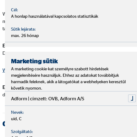
Cél:
Weben a George Web szövegbuborék ikonra kattintva a
A honlap használatával kapcsolatos statisztikák
menüponton belül a Kapcsolat menüpontban található Digitális
tárhelyen érhető el a dokumentum PAD_díjkimutatás néven.
Sütik lejárata:
max. 26 hónap
Elérési út webes felületen:
George Web > Kapcsolat >
Digitális tárhely > PAD_Díjkimutatás
Marketing sütik
A marketing cookie-kat személyre szabott hirdetések
Webes felület belépés
megjelenítésére használjuk. Ehhez az adatokat továbbítjuk
harmadik feleknek, akik a látogatókat a webhelyeken keresztül
Elérési út applikációban:
Kapcsolat > Digitális tárhely > A
követik nyomon.
dokumentumaid
Adform | címzett: OVB, Adform A/S
Nevek:
uid, C
GRÁNIT BANK
Szolgáltató: