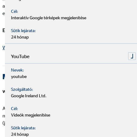
az “értesítő” almenüt kiválasztva a dátum megadásával érhető
Cél:
el a díjkimutatás.
Interaktív Google térképek megjelenítése
Elérési út:
"K&H e-posta" > értesítő
Sütik lejárata:
24 hónap
Webes felület belépés
YouTube
Nevek:
MAGNET BANK
youtube
Szolgáltató:
webes felületen elérhető, mobil applikációban nem
Google Ireland Ltd.
A webes felületre belépve a bal oldali menüben Személyes,
Cél:
Videók megjelenítése
majd a Levelezés menüpontban található a Díjkimutatás
(januári érkezési dátummal).
Sütik lejárata:
24 hónap