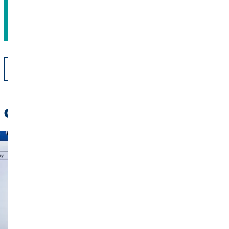
Szakértő tanácsadóink szívesen segítenek!
Vissza
Olvassa el: