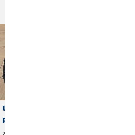
Cikk elolvasása
Újévi fogadalom: Rendbe teszem a
pénzügyeimet!
2025. január 28.