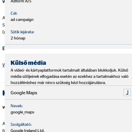
webes felületen elérhető, mobil applikációban nem
Adform A/S
Cél:
A webes felületen a baloldali menüsávon belül a
ad campaign
Számlainformációk között található Éves díjkimutatás néven
(megfelelő év kiválasztása mellett).
Sütik lejárata:
2 hónap
Elérési út:
Számlainformációk > Éves díjkimutatás
Külső média
Webes felület belépés
A videó- és kártyaplatformok tartalmait általában blokkoljuk. Külső
média sütijeinek elfogadása esetén az ezekhez a tartalmakhoz való
hozzáféréshez már nincs szükség kézi hozzájárulásra.
K&H BANK
Google Maps
Nevek:
webes felületen elérhető, mobil applikációban nem
google_maps
A webfelületen az e-belépés menüponton belül "K&H e-posta"
Szolgáltató:
fülre kattintva, azonosítás után tudunk belépni a felületre. Majd
Google Ireland Ltd.