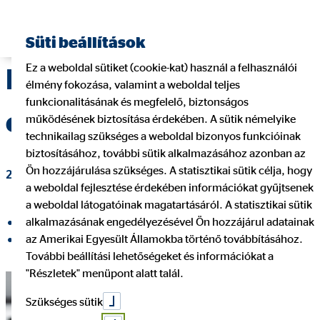
Pénzügyi tanácsadó keresése
Süti beállítások
Ez a weboldal sütiket (cookie-kat) használ a felhasználói
Itt találod meg a 2024-
élmény fokozása, valamint a weboldal teljes
funkcionalitásának és megfelelő, biztonságos
es díjkimutatásodat
működésének biztosítása érdekében. A sütik némelyike
technikailag szükséges a weboldal bizonyos funkcióinak
biztosításához, további sütik alkalmazásához azonban az
Ön hozzájárulása szükséges. A statisztikai sütik célja, hogy
2025. február 04.
|
OVB Vermögensberatung Kft.
a weboldal fejlesztése érdekében információkat gyűjtsenek
a weboldal látogatóinak magatartásáról. A statisztikai sütik
alkalmazásának engedélyezésével Ön hozzájárul adatainak
Megosztás a Facebookon
az Amerikai Egyesült Államokba történő továbbításához.
Megosztás a LinkedIn
További beállítási lehetőségeket és információkat a
"Részletek" menüpont alatt talál.
Szükséges sütik