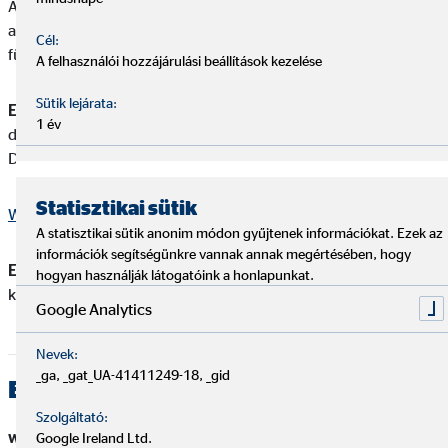
A menübe belépve a Dokumentumok menüpontra (web) vagy
annak ikonjára (applikáció) kattintva a Kivonat, díjkimutatás
Cél:
fülön belül érhető el a dokumentum.
A felhasználói hozzájárulási beállítások kezelése
Sütik lejárata:
Elérési út webes felületen:
Dokumentumok > Kivonat,
1 év
díjkimutatások > Vizsgált időszak kiválasztás > Folyószámlák
Díjkimutatás
Statisztikai sütik
Webes felület belépés
A statisztikai sütik anonim módon gyűjtenek információkat. Ezek az
információk segítségünkre vannak annak megértésében, hogy
Elérési út applikációban:
Menü > Dokumentumok > Időszak
hogyan használják látogatóink a honlapunkat.
kiválasztása > Alkalmaz > Kivonat > Díjkimutatás
Google Analytics
Nevek:
_ga, _gat_UA-41411249-18, _gid
ERSTE BANK
Szolgáltató:
webes felületen és applikációban is elérhető
Google Ireland Ltd.