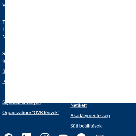
Váci út 140.
Telefon:
+3612310670
Telefax: +36 1 231 0679
Mail:
ovb@office.ovb.hu
Szolgáltatások és
Jogi információk
információk
Panaszkezelés
Bemutatkozunk
Szerviz
Pénzügyi megoldások
Impresszum
Hírblog
Pénzügyi Navigátor
Sajtóközlemények
Netikett
Organization: "OVB tények"
Akadálymentesség
Süti beállítások