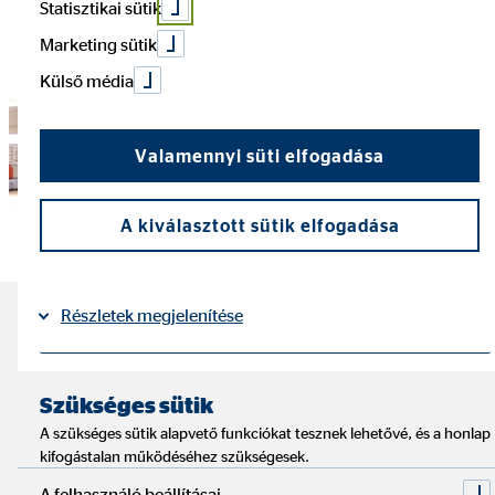
Statisztikai sütik
Marketing sütik
Külső média
Valamennyi süti elfogadása
A kiválasztott sütik elfogadása
Részletek megjelenítése
Találd meg Te is
lakáskötvényedet!
Impresszum
Adatvédelem
|
Szükséges sütik
A szükséges sütik alapvető funkciókat tesznek lehetővé, és a honlap
Olvasási idő: kb. 4 perc
kifogástalan működéséhez szükségesek.
A felhasználó beállításai