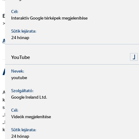
Cél:
Elérési út:
Online Ügyintézés > adatkérő felület > szerződések
Interaktív Google térképek megjelenítése
> Igazolások > Kötvény
sító
Sütik lejárata:
24 hónap
Az ügyfélfiók linkje
YouTube
Allianz Bizto
Nevek:
youtube
Szolgáltató:
A főoldalon az „Ügyfélportál bejelentkezés” menüpontot kell
Google Ireland Ltd.
kiválasztani. A bejelentkezést követően megjelennek a
szerződések. Az adott szerződés kiválasztása után a
Cél:
„Részletek” gombra kattintva megjelennek a díjadatok. A
Videók megjelenítése
„Kötvény letöltése” gomb kiválasztásával pedig letölthető a
kötvény.
Sütik lejárata:
24 hónap