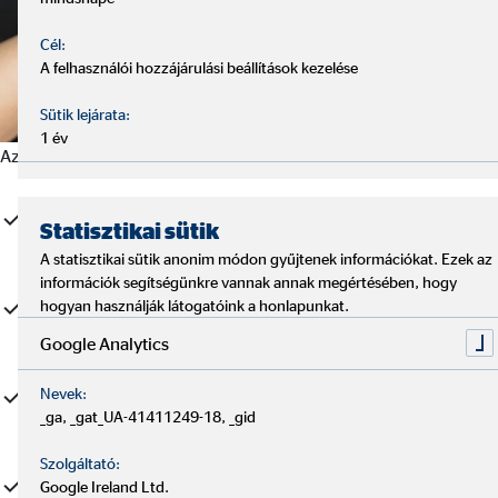
Cél:
A felhasználói hozzájárulási beállítások kezelése
Sütik lejárata:
1 év
Azaz ebben a dokumentumban megtalálható:
a biztosítás tartama (határozott vagy határozatlan tartamra
Statisztikai sütik
szóló)
A statisztikai sütik anonim módon gyűjtenek információkat. Ezek az
információk segítségünkre vannak annak megértésében, hogy
a biztosított épületek, építmények, a biztosított ingóságok
hogyan használják látogatóink a honlapunkat.
biztosítási értéke
Google Analytics
Nevek:
a kiegészítő biztosítások és a hozzájuk kapcsolódó
_ga, _gat_UA-41411249-18, _gid
fedezetek
Szolgáltató:
valamint a szerződés éves díja
Google Ireland Ltd.