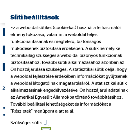
Pénzügyi tanácsadó keresése
Süti beállítások
Ez a weboldal sütiket (cookie-kat) használ a felhasználói
Itt találod a
élmény fokozása, valamint a weboldal teljes
funkcionalitásának és megfelelő, biztonságos
lakásbiztosítási
működésének biztosítása érdekében. A sütik némelyike
technikailag szükséges a weboldal bizonyos funkcióinak
biztosításához, további sütik alkalmazásához azonban az
kötvényedet
Ön hozzájárulása szükséges. A statisztikai sütik célja, hogy
a weboldal fejlesztése érdekében információkat gyűjtsenek
a weboldal látogatóinak magatartásáról. A statisztikai sütik
2024. március 12.
|
OVB Vermögensberatung Kft.
alkalmazásának engedélyezésével Ön hozzájárul adatainak
az Amerikai Egyesült Államokba történő továbbításához.
További beállítási lehetőségeket és információkat a
Megosztás a Facebookon
"Részletek" menüpont alatt talál.
Megosztás a LinkedIn
Szükséges sütik