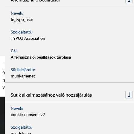
Mit tartalmaz a lakásbiztosítási kötvény?
Nevek:
Mikor van rá szükségük?
fe_typo_user
Szolgáltató:
Hol találod a lakásbiztosítási kötvényed?
TYPO3 Association
Cél:
A felhasználói beállítások tárolása
Lakásbiztosítási kötvény (fedezetet igazoló dokumentum) az a
Sütik lejárata:
fontos dokumentum, amely tartalmazza, hogy a biztosító
munkamenet
milyen esetekben és milyen összeghatáron belül nyújt
védelmet vagy kártérítést veszteség, illetve kár esetén.
Sütik alkalmazásához való hozzájárulás
Nevek:
cookie_consent_v2
Szolgáltató:
mindshape