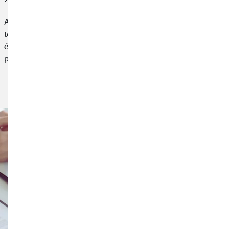
A lakásbiztosítások jelentős részében az évek során nem
történik értékkövetés, pedig ingatlanunk és a benne tárolt
értéktárgyak az évek alatt változnak. Hogy ez miért lehet
probléma? Erről is beszélünk a Trendmánia legújabb adásában.
Cikk elolvasása