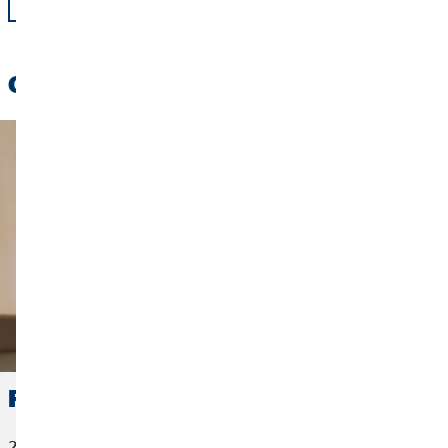
Olvassa el:
Fókuszban a lakásbiztosítás
2024. március 19.