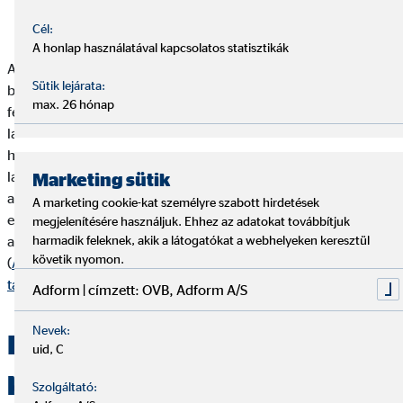
Cél:
A honlap használatával kapcsolatos statisztikák
A lakásbiztosítási kötvényre általában káresemény
Sütik lejárata:
bekövetkeztekor vagy szerződésünk évfordulóra történő
max. 26 hónap
felmondásakor van szükségünk. Viszont a márciusi
lakáskampány apropójából is kiemelt fontosságú a megléte,
hiszen most lehetőségünk van arra, hogy a meglévő
lakásbiztosításunkat aktualizáljuk, igényeinkre szabjuk, vagy
Marketing sütik
akár felmondhassuk és egy megfelelőbbet köthessünk. Ennek
A marketing cookie-kat személyre szabott hirdetések
első lépésként érdemes a meglévő lakásbiztosítási kötvényünk
megjelenítésére használjuk. Ehhez az adatokat továbbítjuk
alapján a biztosításunkat egy szakértő bevonásával átvizsgálni.
harmadik feleknek, akik a látogatókat a webhelyeken keresztül
követik nyomon.
(
A lakásbiztosításról bővebben ebből a cikkből
tájékozódhatsz)
.
Adform | címzett: OVB, Adform A/S
Nevek:
Hol találod a lakásbiztosítási
uid, C
kötvényed?
Szolgáltató: