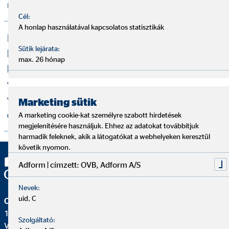
üzletszabályzat
Cél:
A honlap használatával kapcsolatos statisztikák
Információk a belső visszaélés-
Sütik lejárata:
bejelentési rendszer működéséről, a
max. 26 hónap
bejelentéssel kapcsolatos eljárásról,
valamint a panasztörvény szerinti
visszaélés-bejelentési rendszerekről és
Marketing sütik
eljárásokról
A marketing cookie-kat személyre szabott hirdetések
megjelenítésére használjuk. Ehhez az adatokat továbbítjuk
harmadik feleknek, akik a látogatókat a webhelyeken keresztül
követik nyomon.
Adform | címzett: OVB, Adform A/S
Nevek:
uid, C
OVB Vermögensberatung Kft.
1138 Budapest
Szolgáltató:
Váci út 140.