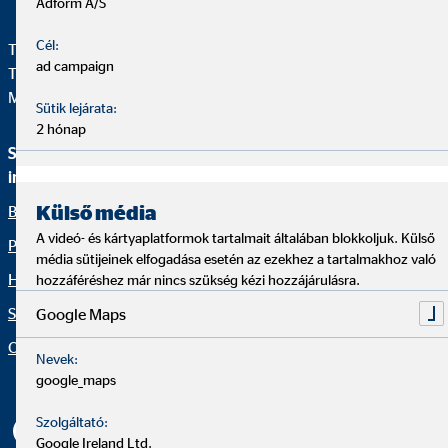
Adform A/S
Cél:
Telefon:
+3612310670
ad campaign
Telefax: +36 1 231 0679
Mail:
ovb@office.ovb.hu
Sütik lejárata:
2 hónap
Szolgáltatások és
Jogi információk
információk
Panaszkezelés
Külső média
Bemutatkozunk
Szerviz
A videó- és kártyaplatformok tartalmait általában blokkoljuk. Külső
Pénzügyi megoldások
Impresszum
média sütijeinek elfogadása esetén az ezekhez a tartalmakhoz való
Hírblog
hozzáféréshez már nincs szükség kézi hozzájárulásra.
Pénzügyi Navigátor
Sajtóközlemények
Google Maps
Netikett
Organization: "OVB tények"
Akadálymentesség
Nevek:
google_maps
Süti beállítások
Szolgáltató:
Google Ireland Ltd.