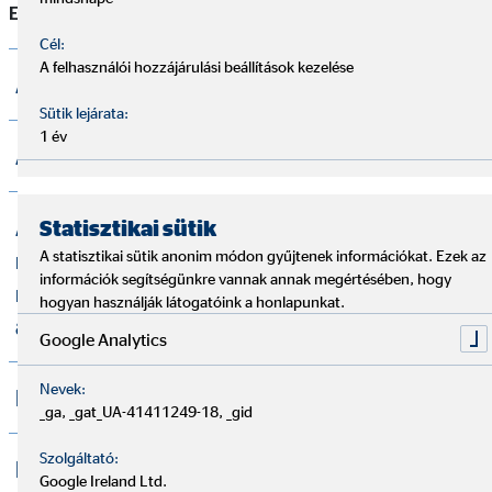
E-mail:
information@pallas.com
Cél:
A felhasználói hozzájárulási beállítások kezelése
Adatkezelési Tájékoztató
Sütik lejárata:
1 év
Adatkezelési Szabályzat
Adatkezelési tájékoztató – az OVB által
Statisztikai sütik
A statisztikai sütik anonim módon gyűjtenek információkat. Ezek az
működtetett visszaélés-bejelentési
információk segítségünkre vannak annak megértésében, hogy
rendszer keretei között történő
hogyan használják látogatóink a honlapunkat.
adatkezelésről
Google Analytics
Nevek:
Panaszkezelési Szabályzat
_ga, _gat_UA-41411249-18, _gid
Szolgáltató:
Pénzügyi Szolgáltatásközvetítői
Google Ireland Ltd.