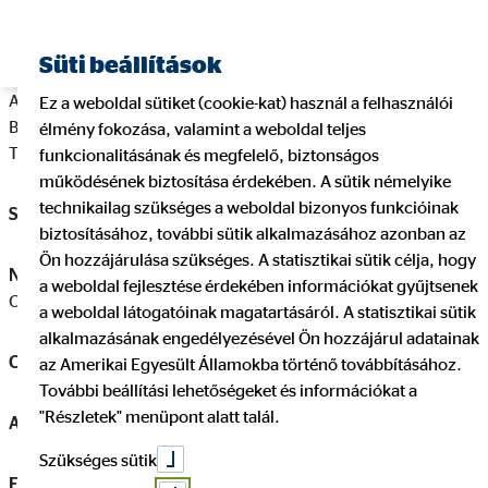
Süti beállítások
A szolgáltató neve: OVB Vermögensberatung Általános
Ez a weboldal sütiket (cookie-kat) használ a felhasználói
Biztosítási és Pénzügyi Szolgáltató Korlátolt Felelősségű
élmény fokozása, valamint a weboldal teljes
Társaság
funkcionalitásának és megfelelő, biztonságos
működésének biztosítása érdekében. A sütik némelyike
technikailag szükséges a weboldal bizonyos funkcióinak
Székhely:
1138 Budapest, Váci út 140.
biztosításához, további sütik alkalmazásához azonban az
Ön hozzájárulása szükséges. A statisztikai sütik célja, hogy
Nyilvántartásba bejegyző bíróság:
Fővárosi Törvényszék
a weboldal fejlesztése érdekében információkat gyűjtsenek
Cégbírósága
a weboldal látogatóinak magatartásáról. A statisztikai sütik
alkalmazásának engedélyezésével Ön hozzájárul adatainak
Cégjegyzékszám:
01‐09‐724845
az Amerikai Egyesült Államokba történő továbbításához.
További beállítási lehetőségeket és információkat a
"Részletek" menüpont alatt talál.
Adószám:
13231796-2-41
Szükséges sütik
Elérhetőségek: