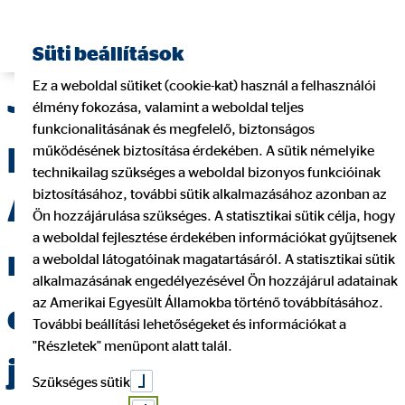
Pénzügyi tanácsadó keresése
Süti beállítások
Ez a weboldal sütiket (cookie-kat) használ a felhasználói
Jó féléves eredményt
élmény fokozása, valamint a weboldal teljes
funkcionalitásának és megfelelő, biztonságos
produkált az OVB –
működésének biztosítása érdekében. A sütik némelyike
technikailag szükséges a weboldal bizonyos funkcióinak
biztosításához, további sütik alkalmazásához azonban az
Aggodalmak a magán
Ön hozzájárulása szükséges. A statisztikai sütik célja, hogy
a weboldal fejlesztése érdekében információkat gyűjtsenek
nyugdíj-
a weboldal látogatóinak magatartásáról. A statisztikai sütik
alkalmazásának engedélyezésével Ön hozzájárul adatainak
az Amerikai Egyesült Államokba történő továbbításához.
előtakarékosság
További beállítási lehetőségeket és információkat a
"Részletek" menüpont alatt talál.
jövője miatt
Szükséges sütik