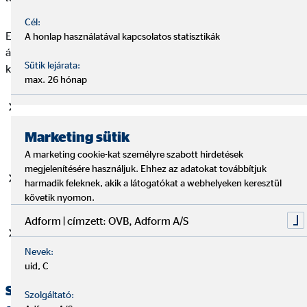
Cél:
Ezért az OVB már a 2015 júniusi közgyűlésén is többlépcsős
A honlap használatával kapcsolatos statisztikák
átalakításra és az európai nyugdíj-előtakarékossági rendszer
Sütik lejárata:
kiegyenlítésére tett javaslatot:
max. 26 hónap
le kell állítani az összes törvényi szabályozást, mely még
jobban bekorlátozza a termékszolgáltatók és a közvetítők
Marketing sütik
tevékenységét,
A marketing cookie-kat személyre szabott hirdetések
megjelenítésére használjuk. Ehhez az adatokat továbbítjuk
az összes szubvenciót kizárólag az öngondoskodó
harmadik feleknek, akik a látogatókat a webhelyeken keresztül
nyugdíjelőtakarékosság felépítésére kell fordítani,
követik nyomon.
Adform | címzett: OVB, Adform A/S
a végrehajtási utak számának csökkentésével
egyszerűsíteni kell a rendszert.
Nevek:
uid, C
Számos ország piacán kedvezőek az üzleti
Szolgáltató: