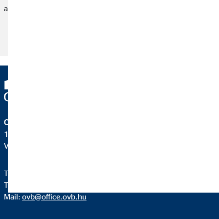
a fizetéssel kapcsolatban. Reméljük segíthetünk.
.
OVB Vermögensberatung Kft.
1138 Budapest
Váci út 140.
Telefon:
+3612310670
Telefax: +36 1 231 0679
Mail:
ovb@office.ovb.hu