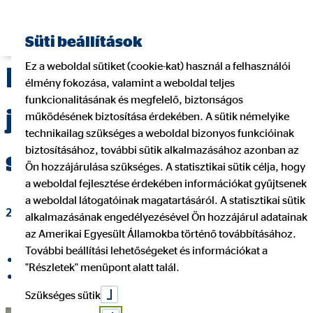
Pénzügyi tanácsadó keresése
Süti beállítások
Ez a weboldal sütiket (cookie-kat) használ a felhasználói
Hátizsákos utazás, de
élmény fokozása, valamint a weboldal teljes
funkcionalitásának és megfelelő, biztonságos
jól: Amire külföldön
működésének biztosítása érdekében. A sütik némelyike
technikailag szükséges a weboldal bizonyos funkcióinak
biztosításához, további sütik alkalmazásához azonban az
szükségünk lehet
Ön hozzájárulása szükséges. A statisztikai sütik célja, hogy
a weboldal fejlesztése érdekében információkat gyűjtsenek
a weboldal látogatóinak magatartásáról. A statisztikai sütik
2023. június 01.
|
OVB Vermögensberatung Kft.
alkalmazásának engedélyezésével Ön hozzájárul adatainak
az Amerikai Egyesült Államokba történő továbbításához.
További beállítási lehetőségeket és információkat a
Megosztás a Facebookon
"Részletek" menüpont alatt talál.
Megosztás a LinkedIn
Szükséges sütik