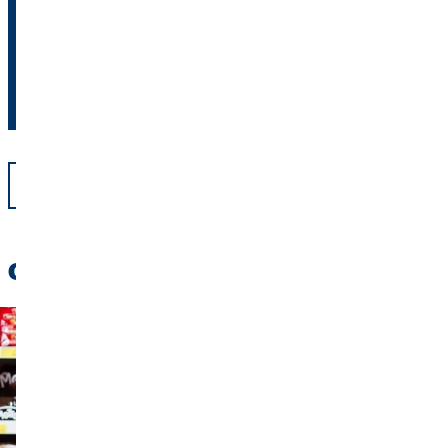
utasbiztosítás kiválasztásához.
Érdekel
Vissza
Olvassa el: