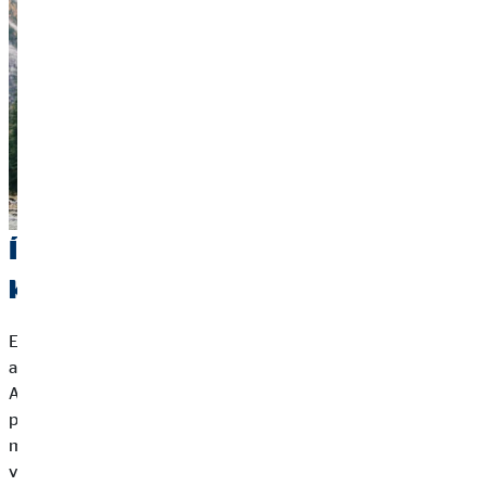
Így határozzuk meg az utazási
költségvetést
Először is tudnunk kell, hogy körülbelül mennyibe fog kerülni
az utazás. A legjobb, ha a költségeket kategóriákra osztjuk fel.
A költségvetésbe vegyük bele mind az
egyszeri kiadásokat
,
például a repülőjegyeket vagy a különleges tevékenységeket,
mind a
napi költségeket
. Ezek például a szállás, a közlekedés,
valamint a helyszíni ételek és italok átlagos költségei.