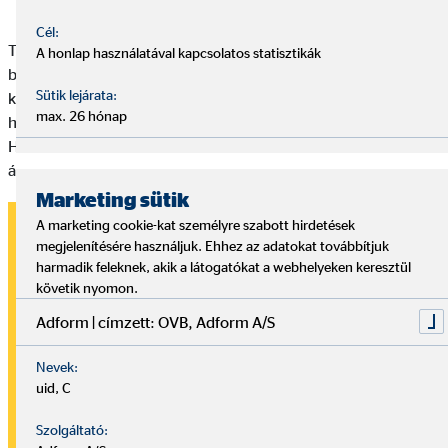
Cél:
Természetesen csak két-három hétre lehet egy hátizsákot
A honlap használatával kapcsolatos statisztikák
bepakolni. Pontosan ezért a hátizsákos utazás inkább a fiatalok
Sütik lejárata:
körében népszerű. Ez lehet az egyik tökéletes módja annak,
max. 26 hónap
hogy áthidaljuk például a következő félévig tartó időszakot.
Három időpont különösen alkalmas az első hátizsákos utazás
átélésére:
Marketing sütik
Egy szabad év
A marketing cookie-kat személyre szabott hirdetések
megjelenítésére használjuk. Ehhez az adatokat továbbítjuk
harmadik feleknek, akik a látogatókat a webhelyeken keresztül
Akár a középiskola és az egyetem között vagy az első igazi
követik nyomon.
munka előtt szeretnénk felfedezni a világot, mindkettőt
Adform | címzett: OVB, Adform A/S
használhatjuk egy hosszabb utazásra.
Az iskolai szünidő
Nevek:
uid, C
A diákoknak általában több hetes vagy akár hónapos
Szolgáltató:
szünetük van. Sokan - feltéve, hogy nincsenek vizsgák - a