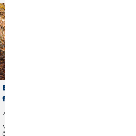
Első munkahely – Mire érdemes
figyelni pályakezdőként?
2022. augusztus 01.
Még a karriered elején állsz, és keresed az első munkahelyed?
Összefoglaltuk neked a legfontosabb infókat a jelentkezéssel és