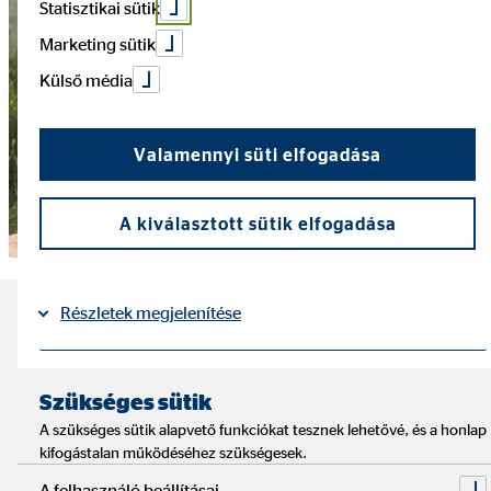
Statisztikai sütik
Marketing sütik
Külső média
Valamennyi süti elfogadása
A kiválasztott sütik elfogadása
Részletek megjelenítése
A legfontosabb tudnivalók a
hátizsákos utazás esetén
Impresszum
Adatvédelem
|
Szükséges sütik
A szükséges sütik alapvető funkciókat tesznek lehetővé, és a honlap
Olvasási idő: kb. 6 perc
kifogástalan működéséhez szükségesek.
A felhasználó beállításai