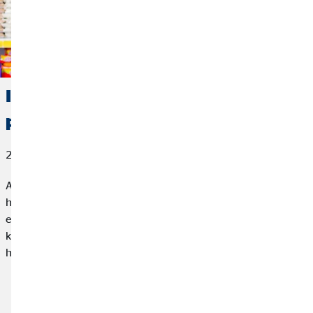
Infláció: hogyan védheted meg a
pénzed?
2023. február 01.
Az élelmiszerek és az egyéb termékek árai az elmúlt
hónapokban folyamatosan emelkedtek. Sok háztartás számára
egyre nehezebb a havi kiadások fedezése és a magas árak
kifizetése. De hogyan is alakultak valójában a jelenlegi árak, és
hogyan védheted meg a pénzed a vásárlóerő csökkenésétől?
Cikk elolvasása