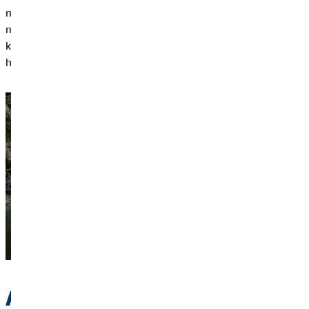
munkával. Akár rendszeresen válthatunk egyik munkáról a
másikra, és közben új helyeket ismerhetünk meg. Sok ország
kínál speciális vízumokat, amelyek megkönnyítik, hogy
helyben dolgozzunk és pénzt keressünk.
A megfelelő felkészülés